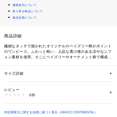
価格表示について
取り寄せ商品について
返品交換について
商品詳細
繊細なタッチで描かれたオリジナルのペイズリー柄がポイント
のワンピース。ふわっと軽い、上品な透け感のある涼やなシフ
ォン素材を使用。そこにペイズリーやオーナメント柄で構成し
たオリジナルプリントをのせて、他にはない華やかなデザイン
に仕上げました。さらにワンピースのパターンに合わせて緻密
に計算しながらプリントすることによって、360度どの角度か
サイズ詳細
性別：
レディース
ら見ても美しく決まる一枚に。裾へ向かってなだらかに広がる
カテゴリー：
ファッション
 ＞ 
ワンピース・ドレス
 ＞ 
ワンピース
素材：（表地） ポリエステル 100% （別布部分） ポリエステル 100% 
ティアードディテールが歩くたびに軽やかに揺れ、上品な動き
（裏地） ポリエステル 100%
レビュー
を演出します。高めの位置に施したウエストベルトでメリハリ
生産国：中国
0件
をつける事でさりげなくスタイルアップを叶えつつ、デザイン
洗濯：洗濯不可 漂白不可 タンブル乾燥不可 アイロンは120℃まで 弱いド
ライクリーニング（石油系）可
のアクセントに。やや長めのふわりと可憐なスリーブは涼しさ
※詳しい洗濯方法については、商品の品質表示タグをご覧ください
を保ちながら、二の腕を自然にカバーしてくれます。袖あり・
商品番号：
2290000010138 
（モール）
膝下の露出度控えめなデザインで品よく着ていただける大人の
特定商取引に関する法律に基づく表示（GRACE CONTINENTAL）
0326331418 （ショップ）