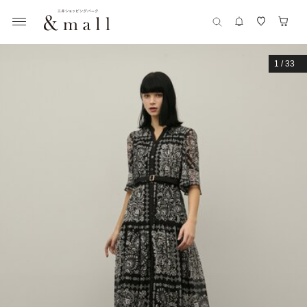
1
/
33