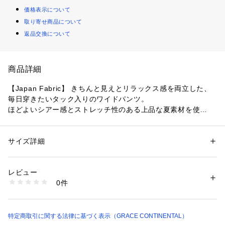
価格表示について
取り寄せ商品について
返品交換について
商品詳細
【Japan Fabric】 きちんと見えとリラックス感を両立した、
毎日穿きたいタック入りのワイドパンツ。
ほどよいシアー感とストレッチ性のある上品な夏素材を使
用。 デザイン性のあるベルトループと、腰からまっすぐに落
ちるハンサムなシルエットが特徴的な一本です。きちんと見え
を叶えつつ、ウエストはバックゴム仕様でリラックスした楽な
サイズ詳細
性別：
レディース
穿き心地を実現しました。ブラック、ホワイトのベーシックカ
カテゴリー：
ファッション
 ＞ 
パンツ
 ＞ 
ロングパンツ
素材：（表地） ポリエステル 52% アセテート 48% （裏地） ポリエステ
ラーに加え、夏らしさを感じさせるビビットなレッドの3色展
ル 100%
レビュー
開です。
生産国：中国
0件
同シリーズでお作りしたリネンタッチジレジャケット【品番：
洗濯：洗濯不可 漂白不可 タンブル乾燥不可 アイロンは120℃まで 弱いド
ライクリーニング（石油系）可
0226257024】のご用意もございます。 
※詳しい洗濯方法については、商品の品質表示タグをご覧ください
※こちらのモデル着用画像はサンプル品を撮影しております。
商品番号：
2290000010098 
（モール）
実際の商品と仕様、加工、サイズが若干異なる場合がございま
特定商取引に関する法律に基づく表示（GRACE CONTINENTAL）
0226211024 （ショップ）