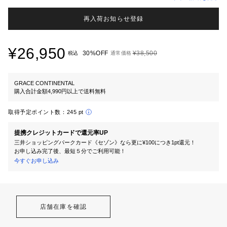
再入荷お知らせ登録
¥26,950
30%OFF
¥38,500
税込
通常価格
GRACE CONTINENTAL
購入合計金額4,990円以上で送料無料
取得予定ポイント数：
245 pt
提携クレジットカードで還元率UP
三井ショッピングパークカード《セゾン》なら更に¥100につき1pt還元！
お申し込み完了後、最短５分でご利用可能！
今すぐお申し込み
店舗在庫を確認