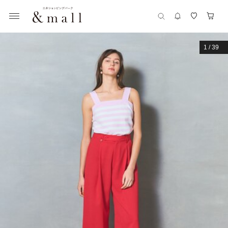
1
/
39