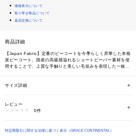
価格表示について
取り寄せ商品について
返品交換について
商品詳細
【Japan Fabric】定番のピーコートを今季らしく昇華した本格
派ピーコート。国産の高級感溢れるショートビーバー素材を使
用することで、上質な手触りと美しい毛並みを表現した一枚で
す。コーデの幅が広がるミドル丈に華やかさを感じられる大き
めの襟、そして大きなファーポケットを添えて今の気分を纏う
リュクスなデザインに仕上げました。ヒップにかかる着丈でし
サイズ詳細
性別：
レディース
っかり暖かさを感じていただけるのもポイント。素材の可愛
カテゴリー：
ファッション
 ＞ 
アウター
 ＞ 
ピーコート
素材：（表地） 毛 100% （フェイクファー） ポリエステル 100% （裏
さ、着回しの効くデザイン、タイムレスに使えるカラーと、全
地） ポリエステル 100%
レビュー
てに拘った今季の自信作。この冬ぜひともワードローブに加え
生産国：中国
0件
ていただきたいコートです。
洗濯：洗濯不可 漂白不可 タンブル乾燥不可 アイロンは120℃まで 弱いド
ライクリーニング（石油系）可
※こちらの商品はサンプル品を撮影しております。実際の商品
※詳しい洗濯方法については、商品の品質表示タグをご覧ください
と仕様、加工、サイズが若干異なる場合がございます。予めご
商品番号：
2290000009728 
（モール）
了承くださいませ。
特定商取引に関する法律に基づく表示（GRACE CONTINENTAL）
0126161406 （ショップ）