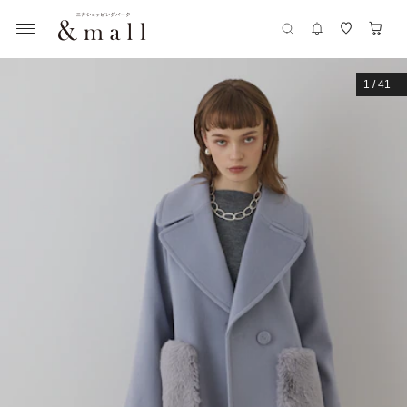
1
/
41