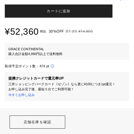
カートに追加
¥52,360
30%OFF
¥74,800
税込
通常価格
GRACE CONTINENTAL
購入合計金額4,990円以上で送料無料
取得予定ポイント数：
476 pt
提携クレジットカードで還元率UP
三井ショッピングパークカード《セゾン》なら更に¥100につき1pt還元！
お申し込み完了後、最短５分でご利用可能！
今すぐお申し込み
店舗在庫を確認