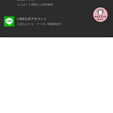
ららぽーと受取なら送料無料
LINE公式アカウント
お得なセール・クーポン情報配信中
初めての方へ
よくある質問・お問い合わせ
会社概要・利用規約など
三井不動産が展開する商業施設一覧
三井不動産が展開する商業施設への出店をご検討の方へ