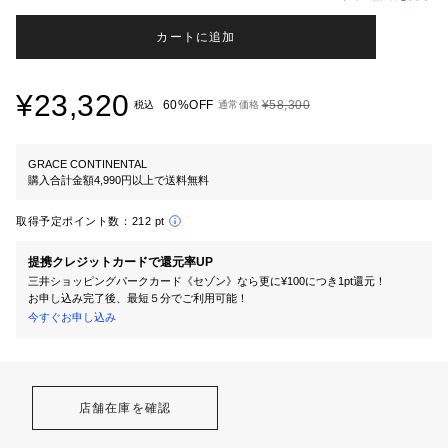
カートに追加
¥23,320
60%OFF
¥58,300
税込
通常価格
GRACE CONTINENTAL
購入合計金額4,990円以上で送料無料
取得予定ポイント数：
212 pt
提携クレジットカードで還元率UP
三井ショッピングパークカード《セゾン》なら更に¥100につき1pt還元！
お申し込み完了後、最短５分でご利用可能！
今すぐお申し込み
店舗在庫を確認