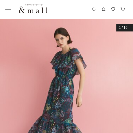
1
/
16