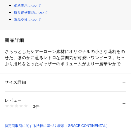
価格表示について
取り寄せ商品について
返品交換について
商品詳細
さらっとしたシアーローン素材にオリジナルの小さな花柄をの
せた、ほのかに薫るレトロな雰囲気が可愛いワンピース。たっ
ぷり用尺をとったギャザーのボリュームがより一層華やかで、
特別なムードを纏います。ヴィンテージムード漂うカラーパレ
ットに小さな花柄が溶け込んだ、シックに着映える大人な一
枚。ショルダーラインにはぐるりとゴムを通している為、肩を
サイズ詳細
性別：
レディース
落としてオフショルダーでも着用できるデザインです。極細の
カテゴリー：
ファッション
 ＞ 
ワンピース・ドレス
 ＞ 
ワンピース
素材：（表地） ポリエステル 100% （裏地） ポリエステル 100%
ストラップ付きで、首の後ろで結んでホルターネックのように
生産国：日本
レビュー
着て頂くのも◎ 骨格を選ばず、あらゆるタイプの方に着こなし
洗濯：洗濯不可 漂白不可 タンブル乾燥不可 アイロンは120℃まで 弱いド
0件
ていただけるワンピースです。 
ライクリーニング（石油系）可
※詳しい洗濯方法については、商品の品質表示タグをご覧ください
商品番号：
2290000009293 
（モール）
※こちらのモデル着用画像はサンプル品を撮影しております。
0225331011 （ショップ）
実際の商品と仕様、加工、サイズが若干異なる場合がございま
特定商取引に関する法律に基づく表示（GRACE CONTINENTAL）