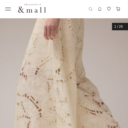
1
/
26