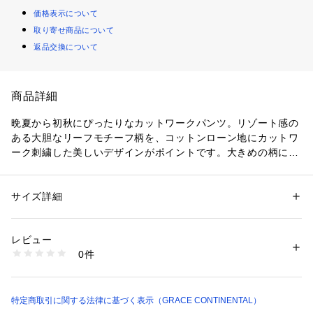
価格表示について
取り寄せ商品について
返品交換について
商品詳細
晩夏から初秋にぴったりなカットワークパンツ。リゾート感の
ある大胆なリーフモチーフ柄を、コットンローン地にカットワ
ーク刺繍した美しいデザインがポイントです。大きめの柄にす
ることで裏地のない膝下から素肌が覗き、涼やかに穿いていた
だける一本に。大胆な蹴回しが特徴のバギーシルエットが華や
かで大人っぽく、より一層特別な雰囲気を纏います。夏を感じ
サイズ詳細
性別：
レディース
る柄をあえて秋色でお作りして、暑さが残る季節から着ていた
カテゴリー：
ファッション
 ＞ 
パンツ
 ＞ 
ロングパンツ
素材：（表地） 綿 100% （刺繍糸） （上糸） 綿 100% （下糸） ポリエ
だけるデザインに仕上げました。お揃いのトップスを合わせる
ステル 100% （裏地） ポリエステル 100%
レビュー
ことでサロペット風のコーディネートもお楽しみいただけま
生産国：中国
0件
す。
洗濯：洗濯不可 漂白不可 タンブル乾燥不可 アイロンは120℃まで 弱いド
ライクリーニング（石油系）可
同シリーズでお作りしたカットワークオフショルトップ【品
※詳しい洗濯方法については、商品の品質表示タグをご覧ください
番：0125341103】のご用意もございます。 
商品番号：
2290000009239 
（モール）
 ※こちらのモデル着用画像はサンプル品を撮影しております。
特定商取引に関する法律に基づく表示（GRACE CONTINENTAL）
0125311103 （ショップ）