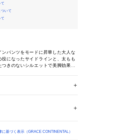
いて
について
いて
インパンツをモードに昇華した大人な
め役になったサイドラインと、太もも
たつきのないシルエットで美脚効果が
グラインを拾いにくいのがポイントで
テルのシルキーなポンチ素材を使用し
が良く型崩れがおきにくいのも魅力。
くまとめたり、ジャケットやシャツな
ション
 ＞ 
パンツ
 ＞ 
ロングパンツ
ステル 25% （別布1） 綿 75% ポリエステ
せたり、カジュアルなTシャツやフー
 ポリエステル 100% （テープ部分　） ポリエ
時間やワンマイルのお出かけにも。今
レタン 5% （ウエストヒモ部分） ポリエステ
タイルを楽しめるパンツをこの機会に
不可 タンブル乾燥不可 アイロンは120℃まで 
ング（石油系）可
基づく表示（GRACE CONTINENTAL）
ついては、商品の品質表示タグをご覧くださ