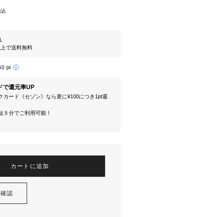
税込
L
円以上で送料無料
40 pt
ドで還元率UP
カード《セゾン》なら更に¥100につき1pt還
短５分でご利用可能！
カートに追加
を確認