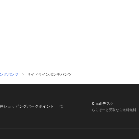
ングパンツ
サイドラインポンチパンツ
&mallデスク
井ショッピングパークポイント
ららぽーと受取なら送料無料