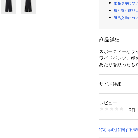
価格表示につ
取り寄せ商品
返品交換につ
商品詳細
スポーティーなラ
ワイドパンツ。締
あたりを絞ったも
ありながら、レッ
す。綿×ポリエス
ており、穿き心地
サイズ詳細
性別：
レディース
ニットなどで品よ
カテゴリー：
ファッ
素材：綿 75% ポリエ
どで綺麗めに合わ
ル 25% （別布2）
レビュー
ディーなどでお家
ステル 95% ポリウ
0件
季らしい抜け感ス
ル 100%
生産国：中国
ぜひ。
洗濯：洗濯不可 漂白
弱いドライクリーニ
特定商取引に関する法律に
※詳しい洗濯方法に
い