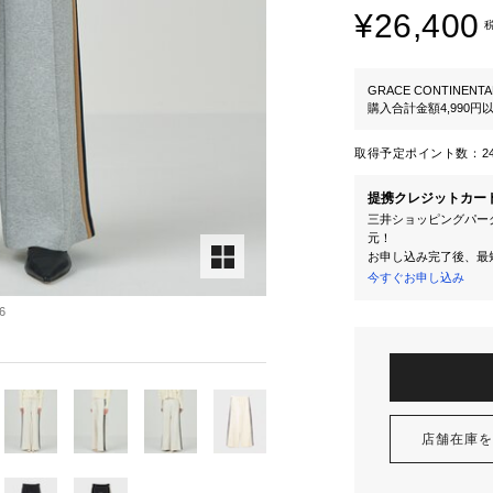
¥26,400
GRACE CONTINENTA
購入合計金額4,990
取得予定ポイント数：
2
提携クレジットカー
三井ショッピングパーク
元！
お申し込み完了後、最
今すぐお申し込み
6
店舗在庫