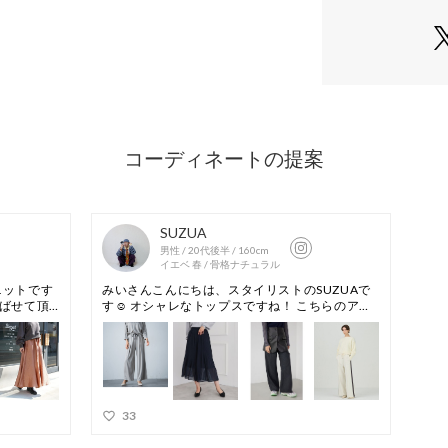
商品番号：
22900000
0324412040 （シ