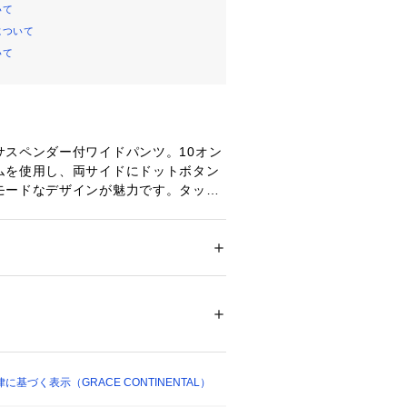
いて
について
いて
サスペンダー付ワイドパンツ。10オン
ムを使用し、両サイドにドットボタン
モードなデザインが魅力です。タック
を入れた、大人っぽく美しいワイドシ
ト。そのまま穿いていただくのはもち
ンを深く開けて素肌を覗かせたり、サ
たり垂らしたりと様々なアレンジスタ
ション
 ＞ 
パンツ
 ＞ 
デニムパンツ
。ワンランク上のトレンドスタイルを
うぞお見逃しなく。
い可 漂白不可 タンブル乾燥不可 アイロンは1
イクリーニング（石油系）可
ついては、商品の品質表示タグをご覧くださ
着用画像はサンプル品を撮影しており
08439 
（モール）
と仕様、加工、サイズが若干異なる場
基づく表示（GRACE CONTINENTAL）
ョップ）
予めご了承くださいませ。