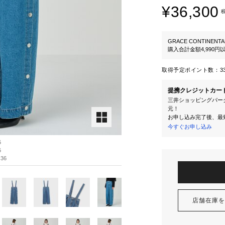
¥36,300
GRACE CONTINENTA
購入合計金額4,990
取得予定ポイント数：
3
提携クレジットカー
三井ショッピングパーク
元！
お申し込み完了後、最
今すぐお申し込み
6
6
36
店舗在庫