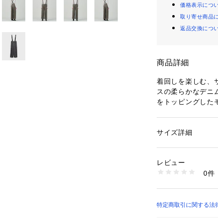
価格表示につ
取り寄せ商品
返品交換につ
商品詳細
着回しを楽しむ、
スの柔らかなデニ
をトッピングした
&センタープレス
ルエットもポイン
ろんのこと、ボタ
サイズ詳細
性別：
レディース
スペンダーを取っ
カテゴリー：
ファッ
素材：綿 100%
イルを楽しめます
生産国：中国
レビュー
楽しめる一本をど
洗濯：40℃まで手洗
0件
20℃まで 弱いドラ
※詳しい洗濯方法に
い
※こちらのモデル
商品番号：
22900000
ます。実際の商品
特定商取引に関する法律に
0324417115 （シ
合がございます。