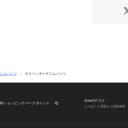
ニムパンツ
サスペンダーデニムパンツ
&mallデスク
井ショッピングパークポイント
ららぽーと受取なら送料無料