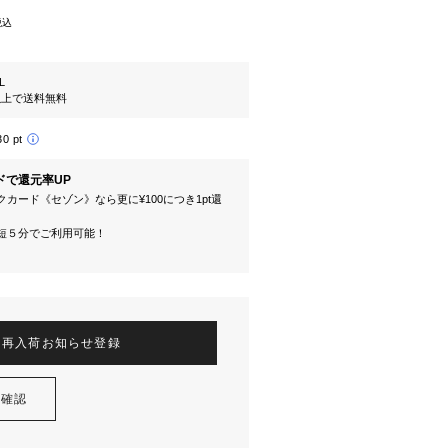
税込
L
円以上で送料無料
30 pt
ドで還元率UP
カード《セゾン》なら更に¥100につき1pt還
短５分でご利用可能！
再入荷お知らせ登録
を確認