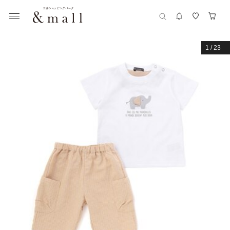
1
/
23