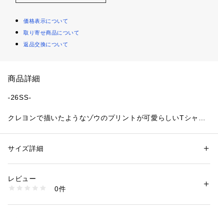
価格表示について
取り寄せ商品について
返品交換について
商品詳細
-26SS-
クレヨンで描いたようなゾウのプリントが可愛らしいTシャツ
とパンツのセット。
■デザイン
サイズ詳細
性別：
キッズ・ベビー
ゾウの耳の部分は立体になっていて綿の入ったフカフカの触り
カテゴリー：
ベビー・マタニティ
 ＞ 
ベビーウェア・ロンパース・アウタ
ー
心地。
素材：【Ｔシャツ】（本体）綿100% （リブ）綿92% ポリウレタン8% 
レビュー
パンツはサイドの大き目なポケットのデザインがカジュアルな
（部分使い）レーヨン40% 綿38% ポリエステル22% 【パンツ】レーヨン
0件
雰囲気。
40% 綿38% ポリエステル22%
生産国：中国
ゆとりのあるルーズシルエットでナチュラルなコーディネート
洗濯：洗濯機
に仕上がります。
※詳しい洗濯方法については、商品の品質表示タグをご覧ください