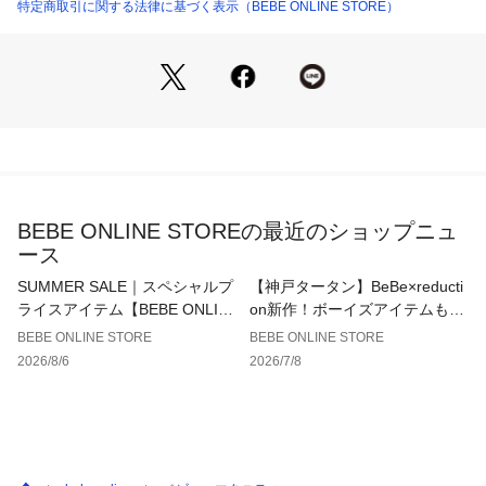
優しい濃淡の細かなチェックの柄はパンツとゾウの耳で同じ生
特定商取引に関する法律に基づく表示（BEBE ONLINE STORE）
商品番号：
2270000018137 
（モール）
1122-84019 （ショップ）
地を使用しています。
優しい発色のブルー系とオレンジ系の2色展開。
お手持ちのアイテムとのコーデもしやすい、ギフトとしてもお
すすめのアイテムです。
■素材/機能
Tシャツはさらりとした肌触りの天竺生地。
パンツは先染めの糸を使用して優しい濃淡に仕上げた布帛生地
を使用。
BEBE ONLINE STOREの最近のショップニュ
軽い着心地で夏のお出かけにぴったりなアイテムです。
ース
※柄の出方は生地の裁断により一点一点異なります。
SUMMER SALE｜スペシャルプ
【神戸タータン】BeBe×reducti
※肩開きのスナップボタンあり。
ライスアイテム【BEBE ONLIN
on新作！ボーイズアイテムも新
※ウエスト裏にゴム調節口あり。
E STORE】
登場！
BEBE ONLINE STORE
BEBE ONLINE STORE
2026/8/6
2026/7/8
26春夏 男の子アイテム
【BeBe baby】
-ベビーにもエスプリを-
BeBeのベビーラインがリニューアル。
従来の80~90cmから、アイテムによって異なる80~100cmまで