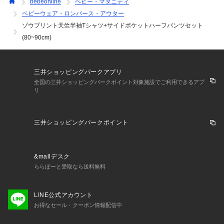
bebeonline
ベビー・マタニティ
のサイズ展開に変化。
ベビーウェア・ロンパース・アウター
ヨーロッパらしさのあるシンプルな中にもエッセンスの効いた
ゾウプリント天竺半袖Tシャツ+サイドポケットハーフパンツセット
デザインを取り入れます。
(80~90cm)
はじめましてのBeBeをよりおしゃれに楽しんでいただけるラ
インナップです。
【2026年春夏 シーズンテーマ】
三井ショッピングパークアプリ
-今日は何しよう？-
全国の三井ショッピングパークポイント対象施設でご利用できるアプ
リ
トラッドでベーシックなアイテムやスタイリングに、軽やかな
素材づかいやクリーンな発色とクラフト感あるディティールづ
かいで楽しさをプラス。
三井ショッピングパークポイント
「今日は何しよう？」のわくわくした気持ちをファッションを
通して表現します。
【BeBe(べべ)】
&mallデスク
”LOVE MODERN” 少しおませで、生意気なヨーロピアンカジ
ららぽーと受取なら送料無料
ュアルの提案。
時代性･流行性をとらえ、ベーシックでもワンポイントを施し
LINE公式アカウント
た遊び心、楽しさを盛り込んでいます。
お得なセール・クーポン情報配信中
シンプルだけど、こだわりのあるオリジナリティーを重視して
います。