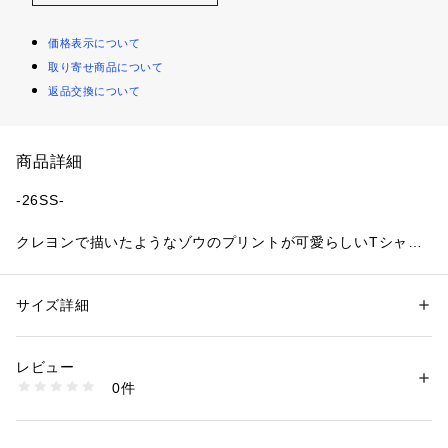
価格表示について
取り寄せ商品について
返品交換について
商品詳細
-26SS-
クレヨンで描いたようなゾウのプリントが可愛らしいTシャツ
とパンツのセット。
■デザイン
サイズ詳細
性別：
キッズ・ベビー
ゾウの耳の部分は立体になっていて綿の入ったフカフカの触り
カテゴリー：
ベビー・マタニティ
 ＞ 
ベビーウェア・ロンパース・アウタ
ー
心地。
素材：【Ｔシャツ】（本体）綿100% （リブ）綿92% ポリウレタン8% 
レビュー
パンツはサイドの大き目なポケットのデザインがカジュアルな
（部分使い）レーヨン40% 綿38% ポリエステル22% 【パンツ】レーヨン
0件
雰囲気。
40% 綿38% ポリエステル22%
生産国：中国
ゆとりのあるルーズシルエットでナチュラルなコーディネート
洗濯：洗濯機
に仕上がります。
※詳しい洗濯方法については、商品の品質表示タグをご覧ください