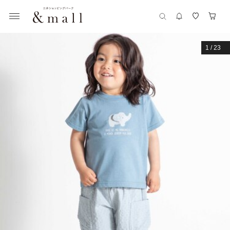
1
/
23