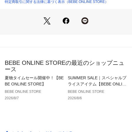
優しい濃淡の細かなチェックの柄はパンツとゾウの耳で同じ生
特定商取引に関する法律に基づく表示（BEBE ONLINE STORE）
商品番号：
2270000018137 
（モール）
1122-84019 （ショップ）
地を使用しています。
優しい発色のブルー系とオレンジ系の2色展開。
お手持ちのアイテムとのコーデもしやすい、ギフトとしてもお
すすめのアイテムです。
■素材/機能
Tシャツはさらりとした肌触りの天竺生地。
パンツは先染めの糸を使用して優しい濃淡に仕上げた布帛生地
を使用。
BEBE ONLINE STOREの最近のショップニュ
軽い着心地で夏のお出かけにぴったりなアイテムです。
ース
※柄の出方は生地の裁断により一点一点異なります。
夏物タイムセール開催中！【BE
SUMMER SALE｜スペシャルプ
※肩開きのスナップボタンあり。
BE ONLINE STORE】
ライスアイテム【BEBE ONLIN
※ウエスト裏にゴム調節口あり。
E STORE】
BEBE ONLINE STORE
BEBE ONLINE STORE
2026/8/7
2026/8/6
26春夏 男の子アイテム
【BeBe baby】
-ベビーにもエスプリを-
BeBeのベビーラインがリニューアル。
従来の80~90cmから、アイテムによって異なる80~100cmまで