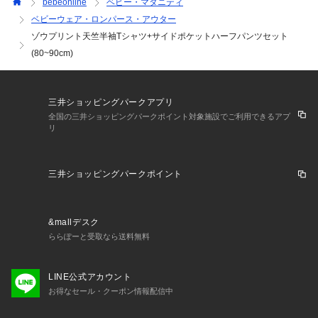
bebeonline
ベビー・マタニティ
のサイズ展開に変化。
ベビーウェア・ロンパース・アウター
ヨーロッパらしさのあるシンプルな中にもエッセンスの効いた
ゾウプリント天竺半袖Tシャツ+サイドポケットハーフパンツセット
デザインを取り入れます。
(80~90cm)
はじめましてのBeBeをよりおしゃれに楽しんでいただけるラ
インナップです。
【2026年春夏 シーズンテーマ】
三井ショッピングパークアプリ
-今日は何しよう？-
全国の三井ショッピングパークポイント対象施設でご利用できるアプ
リ
トラッドでベーシックなアイテムやスタイリングに、軽やかな
素材づかいやクリーンな発色とクラフト感あるディティールづ
かいで楽しさをプラス。
三井ショッピングパークポイント
「今日は何しよう？」のわくわくした気持ちをファッションを
通して表現します。
【BeBe(べべ)】
&mallデスク
”LOVE MODERN” 少しおませで、生意気なヨーロピアンカジ
ららぽーと受取なら送料無料
ュアルの提案。
時代性･流行性をとらえ、ベーシックでもワンポイントを施し
LINE公式アカウント
た遊び心、楽しさを盛り込んでいます。
お得なセール・クーポン情報配信中
シンプルだけど、こだわりのあるオリジナリティーを重視して
います。