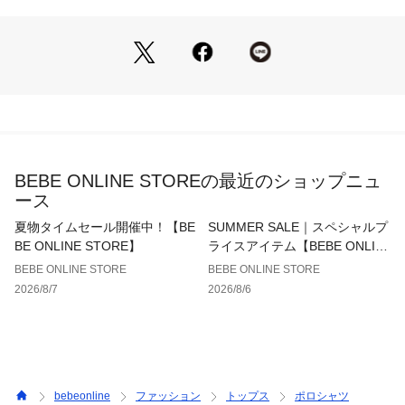
■素材/機能
カノコ生地はボーダー柄になっており、程よい立体感と通気性
で快適な着心地。
襟元には形崩れしにくい編立リブを、前立ての裏側には肌当た
りの良い天竺素材を使用し、首周りの快適さと丈夫さを両立。
前開きはボタン仕様で、着脱もスムーズです。
※柄の出方は生地の裁断により一点一点異なります。
BEBE ONLINE STOREの最近のショップニュ
ース
26春夏アイテム
夏物タイムセール開催中！【BE
SUMMER SALE｜スペシャルプ
【Polishless】
BE ONLINE STORE】
ライスアイテム【BEBE ONLIN
今の空気をまとった抜け感のあるキレイめカジュアル。
E STORE】
BEBE ONLINE STORE
BEBE ONLINE STORE
ラフなのにキレイ、作りこみすぎない洗練された今をトータル
2026/8/7
2026/8/6
コーデで提案。
シルエットはきれいに着心地は軽やかに。
【nexchic　(ネクシック）】
～子どもからおとなへの第一歩～
子どもからオトナへのnext stageに向けたトレンド感と上品さ
bebeonline
ファッション
トップス
ポロシャツ