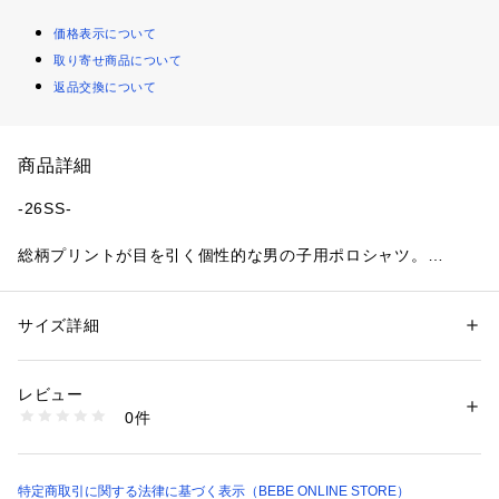
価格表示について
取り寄せ商品について
返品交換について
商品詳細
-26SS-
総柄プリントが目を引く個性的な男の子用ポロシャツ。
■デザイン
フロントには大胆なプリントを施し、バックにはロゴやフレー
サイズ詳細
性別：
キッズ・ベビー
ズをあしらった遊び心のあるデザイン。
カテゴリー：
ファッション
 ＞ 
トップス
 ＞ 
ポロシャツ
素材：（本体）ポリエステル98% 2% （リブ）綿72% ポリエステル25% 
オフホワイトとイエローのボーダーを組み合わせたオフホワイ
ポリウレタン3% （部分使）綿100%
レビュー
ト系と、
生産国：中国
0件
ブラウンとオフホワイトのボーダーを組み合わせたブラウン系
洗濯：洗濯機
※詳しい洗濯方法については、商品の品質表示タグをご覧ください
の2色展開。
商品番号：
2270000017720 
（モール）
1枚でコーディネートの主役になる存在感抜群のアイテムで
1868-82508 （ショップ）
す。
特定商取引に関する法律に基づく表示（BEBE ONLINE STORE）