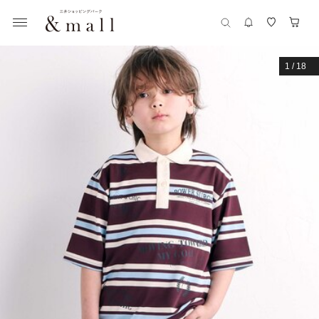
1
/
18