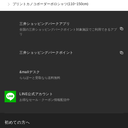
を取り入れた今どきchic style。
プリントカノコボーダーポロシャツ(110~150cm)
「今」を大切にするリアルクローズをトータルファッションで
提案。
三井ショッピングパークアプリ
全国の三井ショッピングパークポイント対象施設でご利用できるアプ
リ
三井ショッピングパークポイント
&mallデスク
ららぽーと受取なら送料無料
LINE公式アカウント
お得なセール・クーポン情報配信中
初めての方へ