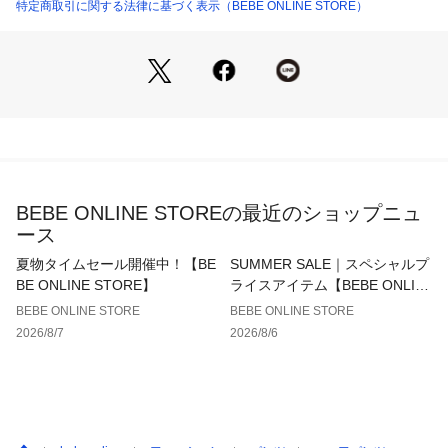
爽やかな印象のネイビー系と温かみのあるオレンジ系の2色展
特定商取引に関する法律に基づく表示（BEBE ONLINE STORE）
開。
どちらもオフホワイトベースなので淡い発色です。
■素材/機能
セルロースとレーヨン混で、リネンのようなシャリ感を少し持
たせたさらりとした着心地の布帛生地を使用。
ナチュラル感のある織り柄でノーアイロンで洗いざらしのまま
でもおしゃれに着ていただけます。
BEBE ONLINE STOREの最近のショップニュ
▼お揃い
ース
1126-82550：ブラウス
1126-82561：シャツ
夏物タイムセール開催中！【BE
SUMMER SALE｜スペシャルプ
1130-82500：キュロットパンツ
BE ONLINE STORE】
ライスアイテム【BEBE ONLIN
E STORE】
BEBE ONLINE STORE
BEBE ONLINE STORE
※ウエスト裏にゴム調節口あり。
2026/8/7
2026/8/6
※柄の出方は生地の裁断により一点一点異なります。
※おしりポケットあり。
26春夏 男の子アイテム
【BeBe baby】