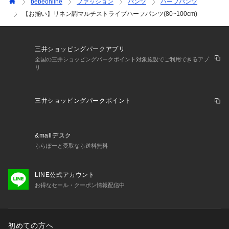
bebeonline
ファッション
パンツ
ハーフパンツ
-ベビーにもエスプリを-
【お揃い】リネン調マルチストライプハーフパンツ(80~100cm)
BeBeのベビーラインがリニューアル。
従来の80~90cmから、アイテムによって異なる80~100cmまで
のサイズ展開に変化。
三井ショッピングパークアプリ
ヨーロッパらしさのあるシンプルな中にもエッセンスの効いた
全国の三井ショッピングパークポイント対象施設でご利用できるアプ
デザインを取り入れます。
リ
はじめましてのBeBeをよりおしゃれに楽しんでいただけるラ
インナップです。
三井ショッピングパークポイント
【2026年春夏 シーズンテーマ】
-今日は何しよう？-
トラッドでベーシックなアイテムやスタイリングに、軽やかな
&mallデスク
素材づかいやクリーンな発色とクラフト感あるディティールづ
ららぽーと受取なら送料無料
かいで楽しさをプラス。
「今日は何しよう？」のわくわくした気持ちをファッションを
通して表現します。
LINE公式アカウント
お得なセール・クーポン情報配信中
【BeBe(べべ)】
”LOVE MODERN” 少しおませで、生意気なヨーロピアンカジ
ュアルの提案。
時代性･流行性をとらえ、ベーシックでもワンポイントを施し
初めての方へ