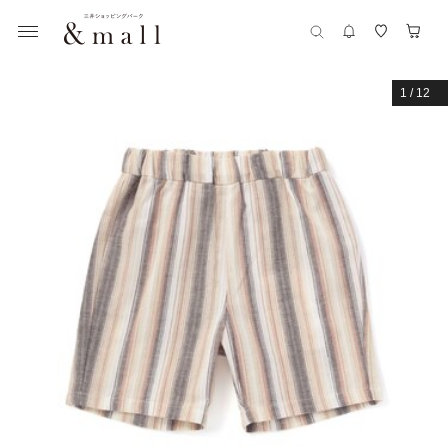
1
/
12