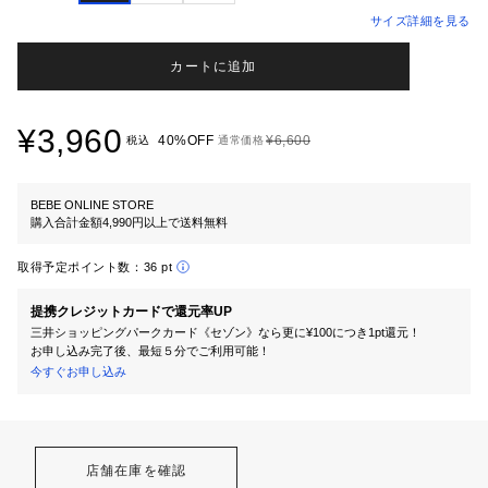
サイズ詳細を見る
カートに追加
¥3,960
40%OFF
¥6,600
税込
通常価格
BEBE ONLINE STORE
購入合計金額4,990円以上で送料無料
取得予定ポイント数：
36 pt
提携クレジットカードで還元率UP
三井ショッピングパークカード《セゾン》なら更に¥100につき1pt還元！
お申し込み完了後、最短５分でご利用可能！
今すぐお申し込み
店舗在庫を確認