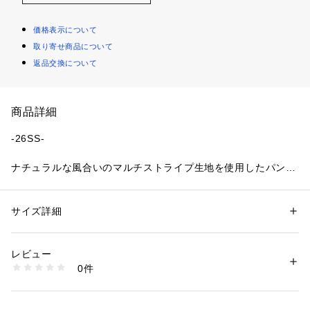
価格表示について
取り寄せ商品について
返品交換について
商品詳細
-26SS-
ナチュラルな風合いのマルチストライプ生地を使用したパン
ツ。
■デザイン
サイズ詳細
性別：
キッズ・ベビー
太すぎないストレートのシルエット+ストライプの柄ですっき
カテゴリー：
ファッション
 ＞ 
パンツ
 ＞ 
ハーフパンツ
素材：綿48% 再生繊維 （セルロース）28% レーヨン14% ポリエステル1
りとした印象に。
0%
レビュー
リゾート感のある5分丈のパンツでロールアップして短めに履
生産国：中国
0件
いてもおしゃれです。
洗濯：洗濯機
※詳しい洗濯方法については、商品の品質表示タグをご覧ください
お揃いのシャツ(1126-82561)と合わせたセットアップの着こ
商品番号：
2270000017696 
（モール）
なしがおすすめ。
1130-82511 （ショップ）