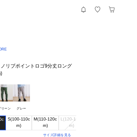
TORE
ノリブポイントロゴ9分丈ロング
)
グリーン
グレー
S(100-110c

M(110-120c

L(120-130c

c

サイズ詳細を見る