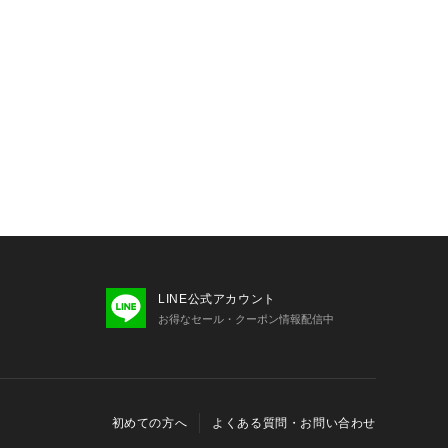
0 S=1 M=2 L=3 の記載となってお
シーズンテーマ】
-
ックなアイテムやスタイリングに、軽
やクリーンな発色とクラフト感あるデ
で楽しさをプラス。
？」のわくわくした気持ちをファッシ
します。
RN” 少しおませで、生意気なヨーロピア
案。
LINE公式アカウント
とらえ、ベーシックでもワンポイント
お得なセール・クーポン情報配信中
楽しさを盛り込んでいます。
こだわりのあるオリジナリティーを重
初めての方へ
よくある質問・お問い合わせ