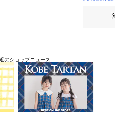
カラーはバリエー
ュ・グリーンの3
■素材/機能
柔らかな生地感と
ブの生地を使用。
体型を拾いすぎず
ソーです。
※両脇・おしりポ
※ウエスト裏にゴ
Eの最近のショップニュース
※抗菌防臭は第三
26春夏 男の子ア
【BEBE CLOSET
BeBeより新しい
が登場。
通学通園に着せや
寄り添った普段使
イテムを考えまし