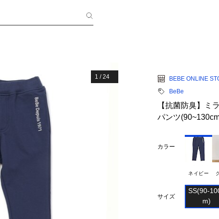
1
/
24
BEBE ONLINE S
BeBe
【抗菌防臭】ミラ
パンツ(90~130cm
カラー
ネイビー
SS(90-100
サイズ