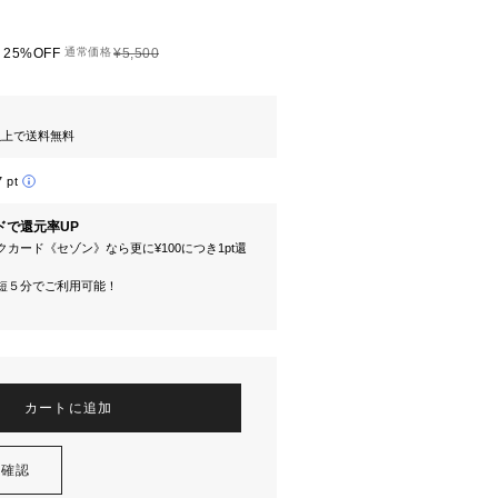
25%OFF
通常価格
¥5,500
円以上で送料無料
7 pt
ドで還元率UP
カード《セゾン》なら更に¥100につき1pt還
短５分でご利用可能！
カートに追加
を確認