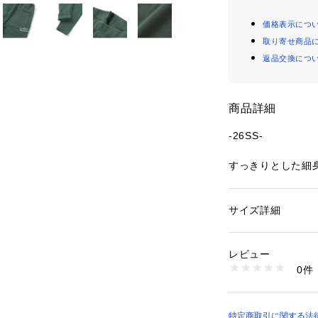
価格表示につ
取り寄せ商品
返品交換につ
商品詳細
-26SS-
すっきりとした細
すいロングパンツ
■デザイン
サイズ詳細
性別：
キッズ・ベビ
すっきり見える細
カテゴリー：
ファッ
素材：（本体）ポリエス
合わせやすい。
（リブ）綿96% ポ
レビュー
後ろポケットに入
生産国：中国
0件
いいデザイン。
洗濯：洗濯機
※詳しい洗濯方法に
前ポケット口にも
い
抗菌防臭加工の生
商品番号：
22700000
におススメです。
特定商取引に関する法律に
1109-81538 （シ