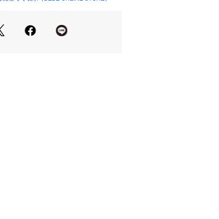
ション揃えたくなるネイビー・ベージ
色展開。
程よい伸縮で着やすさのあるミラノリ
型崩れしにくい品良く着られるニット
ケットあり。
ム調節口あり。
者機関認証済です。
イテム
】
商品ラインナップ<ベベクローゼット>
すい服をお探しのパパママの気持ちに
いのワードローブにおすすめしたいア
た。