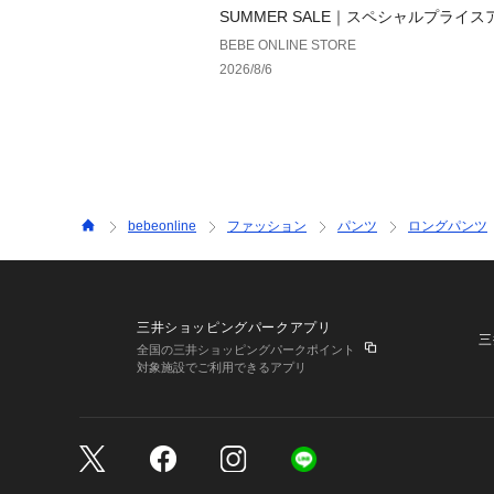
SUMMER SALE｜スペシャルプライ
【BEBE ONLINE STORE】
BEBE ONLINE STORE
2026/8/6
bebeonline
ファッション
パンツ
ロングパンツ
三井ショッピングパークアプリ
三
全国の三井ショッピングパークポイント
対象施設でご利用できるアプリ