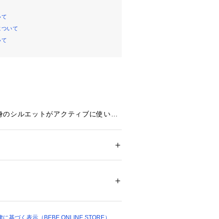
いて
について
いて
身のシルエットがアクティブに使いや
。
ー
身のテーパードシルエットでコーデが
ション
 ＞ 
パンツ
 ＞ 
ロングパンツ
テル67% レーヨン29% ポリウレタン4% 
リウレタン4%
った手書き風のロゴ刺しゅうがかっこ
ついては、商品の品質表示タグをご覧くださ
さりげなくロゴが入っています。
地でたくさん汗をかく毎日の洗い替え
17427 
（モール）
基づく表示（BEBE ONLINE STORE）
ョップ）