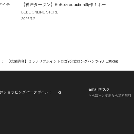
商品タグ表記は SS=
スアイテム
【神戸タータン】BeBe×reduction新作！ボーイ
ります。
ズアイテムも新登場！
BEBE ONLINE STORE
2026/7/8
【2026年春夏 
-今日は何しよう？
トラッドでベーシ
やかな素材づかい
ィティールづかい
「今日は何しよう
ョンを通して表現
【抗菌防臭】ミラノリブポイントロゴ9分丈ロングパンツ(90~130cm)
【BeBe(べべ)】
”LOVE MODE
ンカジュアルの提
&mallデスク
時代性･流行性を
井ショッピングパークポイント
ららぽーと受取なら送料無料
を施した遊び心、
シンプルだけど、
視しています。