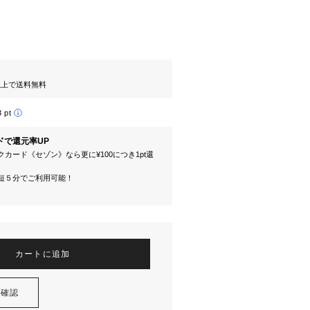
円以上で送料無料
3 pt
ドで還元率UP
カード《セゾン》なら更に¥100につき1pt還
短５分でご利用可能！
カートに追加
を確認