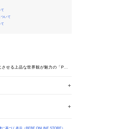
いて
について
いて
じさせる上品な世界観が魅力の「POL
 SLIP(スラップ スリップ)のコラボレー
ー
ション
 ＞ 
トップス
 ＞ 
ベスト・ジレ
綿45%
スにした「POLO BCS」とのコラボ
セレモニーシーンにぴったりなチルデ
登場。
ついては、商品の品質表示タグをご覧くださ
17156 
（モール）
が異なるのでどっちにしようか悩まし
ョップ）
基づく表示（BEBE ONLINE STORE）