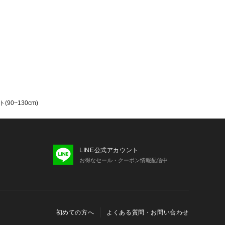
るのも魅力です。
セレモニーコレクション 】
スラップ　スリップ)】
をカタチに～
ものように
か着れないナチュラルなかわいさを提
90~130cm)
感漂うフレンチカジュアルは
ネートをさりげなく格上げ
LINE公式アカウント
お得なセール・クーポン情報配信中
初めての方へ
よくある質問・お問い合わせ