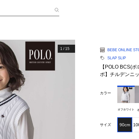
1
/
15
BEBE ONLINE S
SLAP SLIP
【POLO BCS(
ボ】チルデンニットベ
カラー
オフホワイト
90cm
10
サイズ