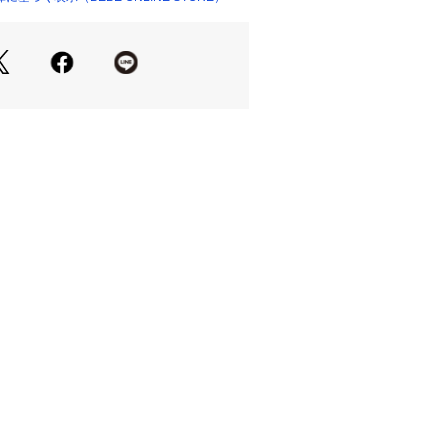
ホワイトにブラックのラインを合わ
洗練された印象に。
あるネイビーにホワイトのラインを効
で落ち着いた仕上がり。
ックデザインとライン使いが印象的
で着られる上品な1枚です。
に施された配色ラインが、伝統的なチ
演出。
んと感のあるシルエットで、シャツや
だけでフォーマルな着こなしが完成し
る上品なデザインで、セレモニースタ
お出かけや発表会、記念日の装いにも
ット素材は、ほどよい厚みで季節の変