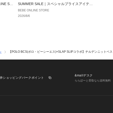
軽やかに着こなせ
NE ST
SUMMER SALE｜スペシャルプライスアイテム
【BEBE ONLINE STORE】
BEBE ONLINE STORE
26春夏アイテム
2026/8/6
【 入学 卒園 ・ 
【SLAP SLIP(
～子どもの欲しい
ヨーロッパのこど
子どもらしい今し
レ
【POLO BCS(ポロ・ビーシーエス)×SLAP SLIPコラボ】チルデンニットベスト(
案
どこか上品で清楚
いつものコーディ
&mallデスク
井ショッピングパークポイント
ららぽーと受取なら送料無料