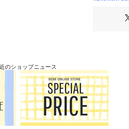
ホワイト：清楚な
せ、クラシカルで
ネイビー：深みの
かせた、トラッド
クラシカルなVネ
な、ユニセックス
襟ぐり・袖口・裾
ルデンスタイルを
Eの最近のショップニュース
上質な編地ときち
ブラウスに重ねる
ます。
男女問わず着られ
イルはもちろん、
おすすめ。
■素材/機能
肌ざわりの良いニ
わり目にも快適。