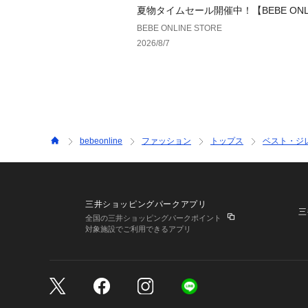
夏物タイムセール開催中！【BEBE ONLI
ORE】
BEBE ONLINE STORE
2026/8/7
bebeonline
ファッション
トップス
ベスト・ジ
三井ショッピングパークアプリ
三
全国の三井ショッピングパークポイント
対象施設でご利用できるアプリ