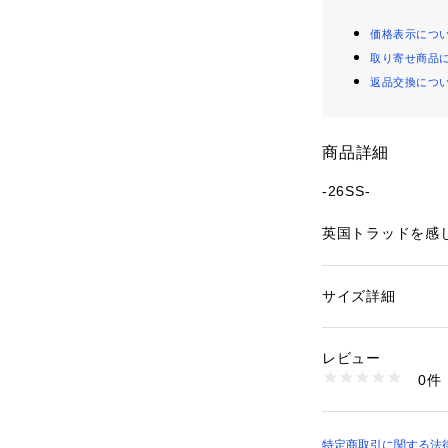
価格表示につ
取り寄せ商品
返品交換につ
商品詳細
-26SS-
英国トラッドを感
O BCS」とSLAP
ションアイテム。
サイズ詳細
性別：
キッズ・ベビ
■デザイン
カテゴリー：
ファッ
素材：アクリル55% 
英国トラッドをベー
生産国：中国
レビュー
レーションから、
洗濯：手洗い
0件
ンニットベストが
※詳しい洗濯方法に
い
商品番号：
22700000
カラーごとに印象
1813-80001 （シ
い2色展開。
特定商取引に関する法律に