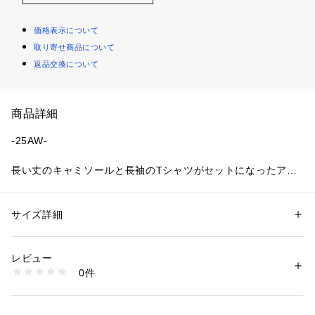
価格表示について
取り寄せ商品について
返品交換について
商品詳細
-25AW-
長い丈のキャミソールと長袖のTシャツがセットになったアイ
テム。
■デザイン
サイズ詳細
性別：
キッズ・ベビー
カラーごとに雰囲気のちがうから悩めるセットアイテム。
カテゴリー：
ファッション
 ＞ 
トップス
 ＞ 
Tシャツ・カットソー
素材：【Tシャツ】 （本体）綿100% （リブ）綿95% ポリウレタン5% 
ブラック：ブラックの長袖Tシャツにリボン柄散りばめられた
【キャミソール】 （本体）ポリエステル98% ポリウレタン2%
レビュー
キャミソールセット。
生産国：中国
0件
ホワイト：ホワイトの長袖Tシャツにチェック柄のキャミソー
洗濯：洗濯機
※詳しい洗濯方法については、商品の品質表示タグをご覧ください
ルセット。
商品番号：
2270000016487 
（モール）
Tシャツにはバラの刺しゅうが入ってアクセントに。
1862-77001 （ショップ）