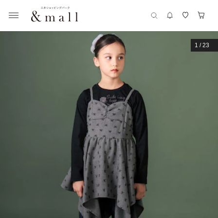
1
/
23