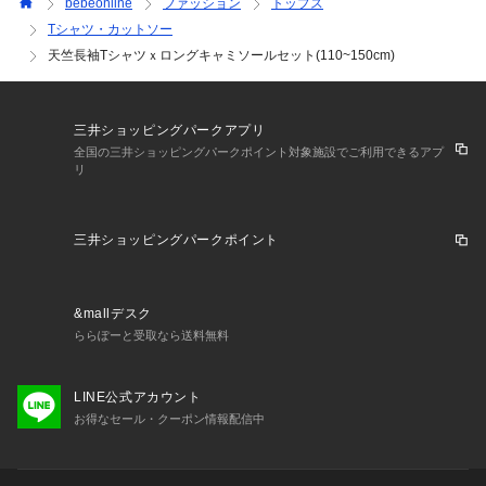
bebeonline
ファッション
トップス
提案。
Tシャツ・カットソー
天竺長袖Tシャツｘロングキャミソールセット(110~150cm)
三井ショッピングパークアプリ
全国の三井ショッピングパークポイント対象施設でご利用できるアプ
リ
三井ショッピングパークポイント
&mallデスク
ららぽーと受取なら送料無料
LINE公式アカウント
お得なセール・クーポン情報配信中