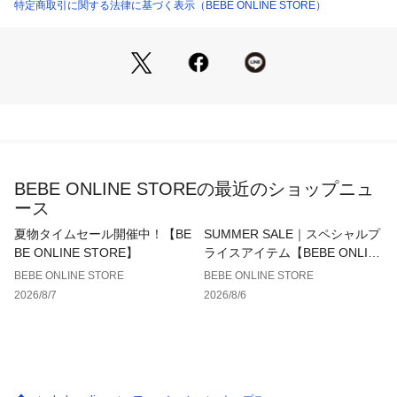
キャミソールは胸元がリボンのようなデザインとジグザグの裾
特定商取引に関する法律に基づく表示（BEBE ONLINE STORE）
が目を惹きます。
■素材/機能
Tシャツは伸縮性のある素材を使用して着用しやすいです。
キャミソールはシワになりにくく肌触りのいい素材を使用して
います。
※柄の出方は生地の裁断により一点一点異なります。
BEBE ONLINE STOREの最近のショップニュ
25秋冬アイテム
ース
【DEEP EDGE】
夏物タイムセール開催中！【BE
SUMMER SALE｜スペシャルプ
落ち着いたシックなカラーにエッジのきいたデザイン。
BE ONLINE STORE】
ライスアイテム【BEBE ONLIN
秋の深みと鋭い感性を合わせたシックなシーズン、重厚感のあ
E STORE】
BEBE ONLINE STORE
BEBE ONLINE STORE
るダークトンとシャープなシルエット。
2026/8/7
2026/8/6
【nexchic　(ネクシック）】
～子どもからおとなへの第一歩～
子どもからオトナへのnext stageに向けたトレンド感と上品さ
を取り入れた今どきchic style。
「今」を大切にするリアルクローズをトータルファッションで