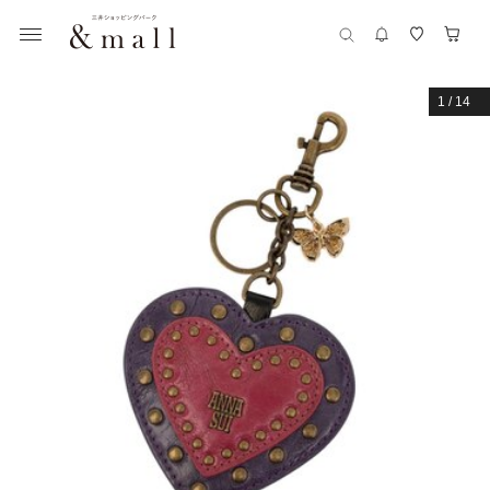
1
/
14