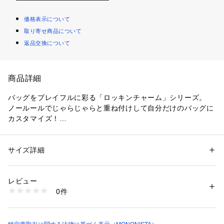
価格表示について
取り寄せ商品について
返品交換について
商品詳細
バッグをプレイフルに彩る「ロッキンチャーム」シリーズ。
ノールールでじゃらじゃらと重ね付けして自分だけのバッグに
カスタマイズ！
重ね付けにもアレンジしやすいハート型！
シンプルなバッグも一気にロックな印象に。
サイズ詳細
性別：
レディース
カテゴリー：
ファッション
 ＞ 
財布・ケース
 ＞ 
キーケース・キーアクセサ
リー
素材：素材:合成皮革
レビュー
【メーカーサイズ寸法(実寸)】
生産国：中国
0件
サイズ:H:9/W:9
洗濯：-
※詳しい洗濯方法については、商品の品質表示タグをご覧ください
商品番号：
2240200001748 
（モール）
318162 （ショップ）