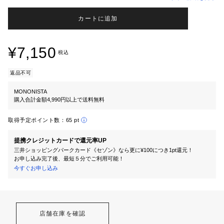
カートに追加
¥7,150
税込
返品不可
MONONISTA
購入合計金額4,990円以上で送料無料
取得予定ポイント数：
65 pt
提携クレジットカードで還元率UP
三井ショッピングパークカード《セゾン》なら更に¥100につき1pt還元！
お申し込み完了後、最短５分でご利用可能！
今すぐお申し込み
店舗在庫を確認