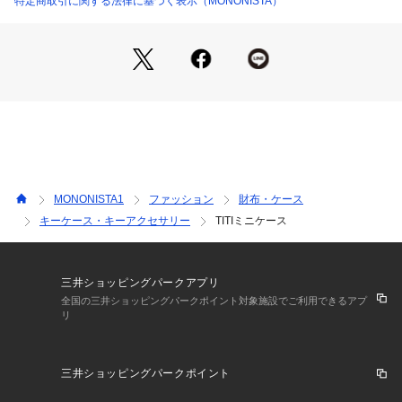
特定商取引に関する法律に基づく表示（MONONISTA）
F : 縦:7, 横:7.5, 持ち手:20
【メーカーサイズ寸法(実寸)】
F : 持ち手高さ:20cm, よこ:7.5cm
MONONISTA1
ファッション
財布・ケース
キーケース・キーアクセサリー
TITIミニケース
三井ショッピングパークアプリ
全国の三井ショッピングパークポイント対象施設でご利用できるアプ
リ
三井ショッピングパークポイント