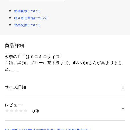
価格表示について
取り寄せ商品について
返品交換について
商品詳細
今季のTITIはミニミニサイズ！
白猫、黒猫、グレーに茶トラまで、4匹の猫さんが集まりまし
た。
この口金ミニケースはバッグチャームとして可愛いだけでな
く、キャッシュレスになったけれど少しのコインは持っておき
たいという時にも便利なアイテムです。
サイズ詳細
性別：
レディース
飼い猫さんと同じ色を持つのはもちろん、猫好きな方へのプレ
カテゴリー：
ファッション
 ＞ 
財布・ケース
 ＞ 
キーケース・キーアクセサ
リー
ゼントとしてもオススメです。
素材：-
レビュー
【取り扱い上のご注意】
生産国：-
0件
刺繍部分は強い摩擦で糸が擦れてしまう恐れがありますので、
洗濯：-
※詳しい洗濯方法については、商品の品質表示タグをご覧ください
取扱いに十分ご注意ください。
商品番号：
2240200001434 
（モール）
317460 （ショップ）
【製品寸法】