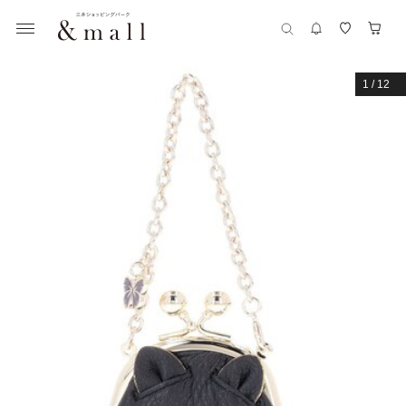
1
/
12