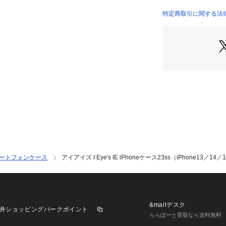
商品番号：
22402000
特定商取引に関する法律
751343 （ショップ
ートフォンケース
アイアイズ I Eye's IE iPhoneケース23ss（iPhone13／14
&mallデスク
井ショッピングパークポイント
ららぽーと受取なら送料無料