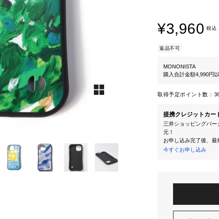
¥3,960
税込
返品不可
MONONISTA
購入合計金額4,990
取得予定ポイント数：
3
提携クレジットカー
三井ショッピングパーク
元！
お申し込み完了後、最
今すぐお申し込み