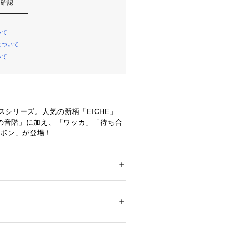
を確認
いて
について
いて
ースシリーズ。人気の新柄「EICHE」
色の音階」に加え、「ワッカ」「待ち合
リボン」が登場！
TPU
ション
 ＞ 
財布・ケース
 ＞ 
スマートフォンケ
ついては、商品の品質表示タグをご覧くださ