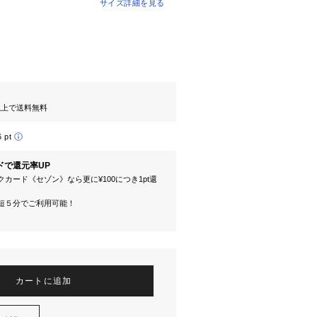
サイズ詳細を見る
円以上で送料無料
6 pt
ドで還元率UP
カード《セゾン》なら更に¥100につき1pt還
短５分でご利用可能！
カートに追加