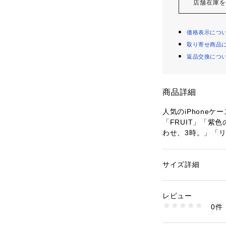
店舗在庫
価格表示につ
取り寄せ商品
返品交換につ
商品詳細
人気のiPhoneケ
「FRUIT」「紫
わせ、3時。」「
【素材】
ポリカーボネイト  
サイズ詳細
性別：
レディース
カテゴリー：
ファッ
ース
素材：-
レビュー
生産国：中国
0件
洗濯：-
※詳しい洗濯方法に
い