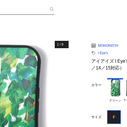
1
/
9
MONONISTA
I Eye's
アイアイズ I Eye's
／14／15対応）
カラー
ラ
グリーン
F
サイズ