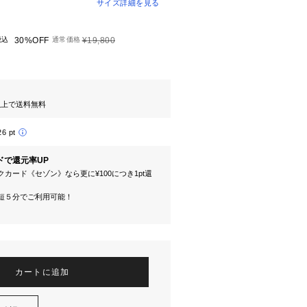
サイズ詳細を見る
税込
30%OFF
通常価格
¥19,800
円以上で送料無料
26 pt
ドで還元率UP
カード《セゾン》なら更に¥100につき1pt還
短５分でご利用可能！
カートに追加