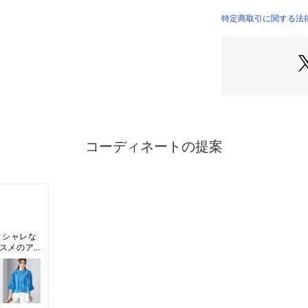
セットアップでモ
※詳しい洗濯方法に
シンプルなTシャ
特定商取引に関する法律
い
商品番号：
22304000
単品使いでも新鮮
3110-44070 （シ
です。
カジュアルな印象
きれいめな素材、
大人でも決まる１
定番のトップスも
ニュースタンダー
----------------------
洗濯方法
家庭洗濯：液温は
洗濯ができる。
自然乾燥：吊り干
アイロン：底面温度
ができる。
ドライクリーニン
ーニングができる
----------------------
■モデル身長 165c