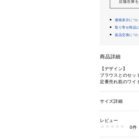
店舗在庫
価格表示につ
取り寄せ商品
返品交換につ
商品詳細
【デザイン】
ブラウスとのセッ
定番売れ筋のワイ
切り替えをプラス
より今年らしいデ
ドロスト仕様でイ
サイズ詳細
性別：
レディース
パンツ。
カテゴリー：
ファッ
素材：【ブラック系
同系色での配色に
エステル100％【ベ
レビュー
し込みました。
（部分使）ポリエステ
0件
生産国：ベトナム
洗濯：洗濯機、漂白
【スタイリング】
ン仕上げ可、ドライ