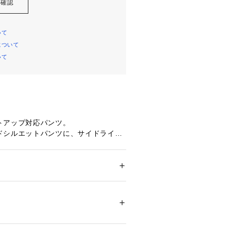
を確認
いて
について
いて
トアップ対応パンツ。
ドシルエットパンツに、サイドライン
、
ザインにアップデートしました。
ージーに、でも着映えするきれいめな
ション
 ＞ 
パンツ
 ＞ 
ロングパンツ
その他】ポリエステル100％（部分使）ポリ
し、大人らしくこなれたパンツに落と
ージュ系その他】（表）ポリエステル100％
ル100％（裏）ポリエステル100％ 
不可、タンブル乾燥不可、自然乾燥、アイロ
可、ウエットクリーニング可