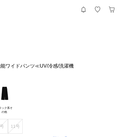
機能ワイドパンツ≪UV/冷感/洗濯機
ラック系そ

9号
11号