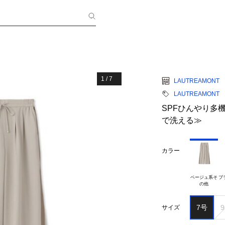
1
/
7
LAUTREAMONT
LAUTREAMONT
SPFひんやり多
で洗える≫
カラー
ベージュ系そ

ブ
7号
サイズ