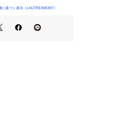
ード感のあるスタイルはもちろん、
ついては、商品の品質表示タグをご覧くださ
ツやブラウス合わせなど、
に基づく表示（LAUTREAMONT）
03236 
（モール）
さのあるスタイルにしてくれるパンツ
ョップ）
のラインパンツですが、
さりげない配色にすることで
着に仕上げています。
今っぽくアップデートしてくれる、
ドなボトムです。
------------
30℃を限度とし、洗濯機で非常に弱い
しがよい。
150℃を限度としてアイロン仕上げ
グ：石油系溶剤による弱いドライクリ
。
------------
m/着用サイズ M