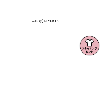
されたサイズはヌードサイズです。実
は商品情報の実寸をご確認ください。
ンプルとなりますので実際の商品と仕
が若干異なる場合がございます。
ー環境により実際のお色と多少異なる
。
当たり具合により、色合いが異なって
います。
REAMONT ロートレアモン レディー
ル きれいめカジュアル ナチュラル き
上品 シンプル ベーシック 通勤スタイ
アル キャリア オフィススタイル 202
夏 20度以上におすすめ ワイドルーズ 10
 ワイドシルエットパンツ ワイドパン
LINE公式アカウント
お得なセール・クーポン情報配信中