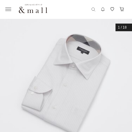
1
/
18