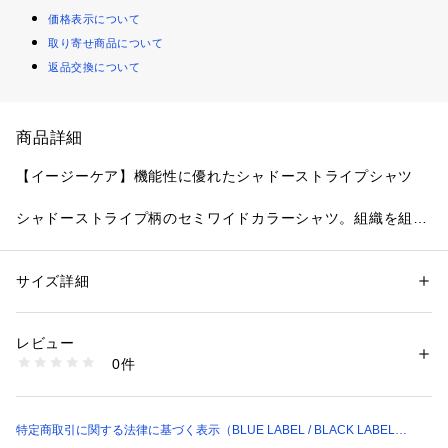
価格表示について
取り寄せ商品について
返品交換について
商品詳細
【イージーケア】機能性に優れたシャドーストライプシャツ
シャドーストライプ柄のセミワイドカラーシャツ。組織を組み
合わせて織り上げることで上品な光沢のある1着に仕上げてい
ます。台衿裏にアイコニックなクレストブリッジチェックを使
用した付加価値の高い1着です。
サイズ詳細
性別：
メンズ
カテゴリー：
ファッション
 ＞ 
トップス
 ＞ 
シャツ・ブラウス
素材：本体 ポリエステル100% 別布 綿100%
素材にはポリエステルフィラメント糸を使用しており、上品な
生産国：中国製
レビュー
光沢感と高級感のある風合いが特徴です。防シワ性に優れ、着
商品番号：
2161100008475 
（モール）
0件
用時や洗濯後のシワを軽減する為、出張時にも最適です。
51L17713-- （ショップ）
特定商取引に関する法律に基づく表示（BLUE LABEL / BLACK LABEL
CRESTBRIDGE）