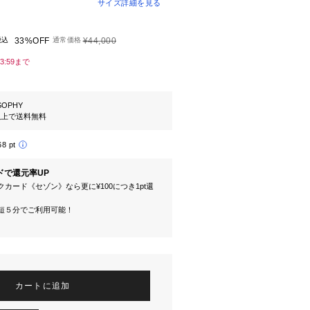
サイズ詳細を見る
税込
33%OFF
通常価格
¥44,000
23:59まで
SOPHY
円以上で送料無料
68 pt
ドで還元率UP
カード《セゾン》なら更に¥100につき1pt還
短５分でご利用可能！
カートに追加