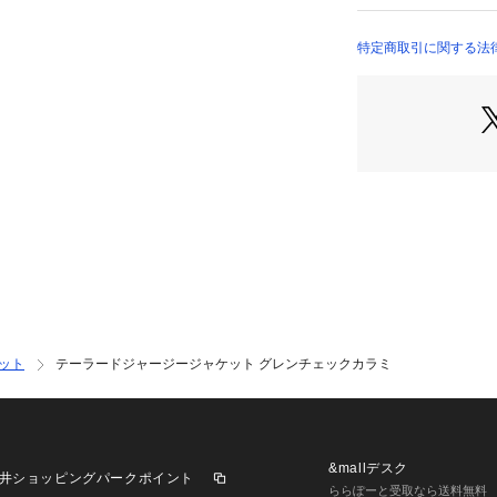
え、暑い時期でも
特定商取引に関する法律
【機能性】
PHILOSOPHY）
ウォッシャブル・
*同素材のパンツ（
（品番：H1F75
まなコーディネー
ジャージー素材の
の上品さを併せ持
分を取り入れたニ
ゴリーです。
おすすめ着用期間：
ット
テーラードジャージージャケット グレンチェックカラミ
※サイズについて
多少の誤差が出る
※この商品はサン
実際の商品とイメ
&mallデスク
井ショッピングパークポイント
す。
ららぽーと受取なら送料無料