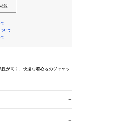
を確認
いて
について
いて
気性が高く、快適な着心地のジャケッ
ンの腰パッチポケットデザイン。袖口3
ポケット付きで、背裏、袖裏もない一
心地が特徴です。
ション
 ＞ 
ジャケット
 ＞ 
テーラードジャケッ
8% ポリウレタン2%
HINA
ック柄のカラミ織り素材です。隙間を
09033 
（モール）
ョップ）
に織ることにより、抜群の通気性を備