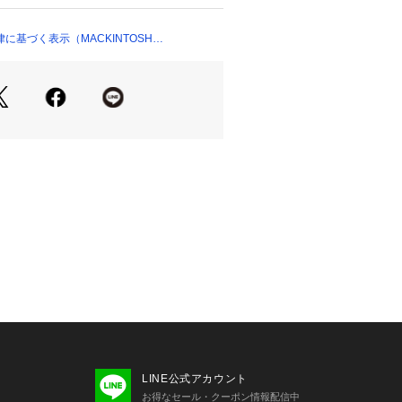
快適な着心地です。
に基づく表示（MACKINTOSH
しわになりにくい
品番：H1R73748）、カーディガン
742）の展開もございますので、さまざ
トをお楽しみいただけます。
リラックス感とテーラードジャケット
つ「テーラードジャージー」。今の気
ューノーマルスタイルを提案するカテ
春/夏
は、仕様書のサイズを記載しており、
場合がございます。
プルでの撮影を行っています。
ージ、仕様が異なる場合がございま
LINE公式アカウント
お得なセール・クーポン情報配信中