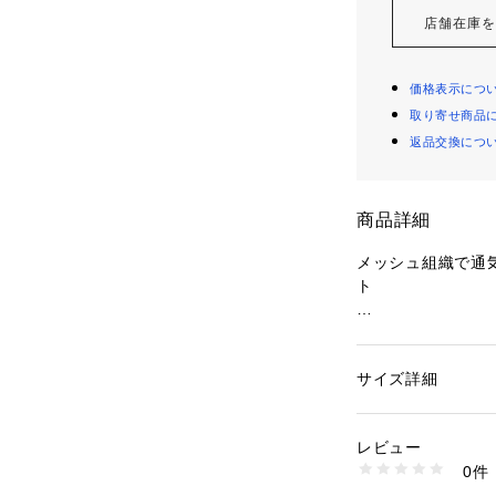
店舗在庫
価格表示につ
取り寄せ商品
返品交換につ
商品詳細
メッシュ組織で通
ト
【デザイン】
シングル2つボタ
つボタン。両側内
サイズ詳細
性別：
メンズ
枚仕立てで軽い着
カテゴリー：
ファッ
ト
素材：ポリエステル9
レビュー
【素材】
生産国：MADE IN C
0件
先染めグレンチェ
商品番号：
21610000
H1E33748L- （シ
作りながら立体的