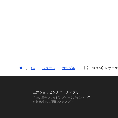
YC
シューズ
サンダル
【涼二/RYOJI】レザー
三井ショッピングパークアプリ
三
全国の三井ショッピングパークポイント
対象施設でご利用できるアプリ