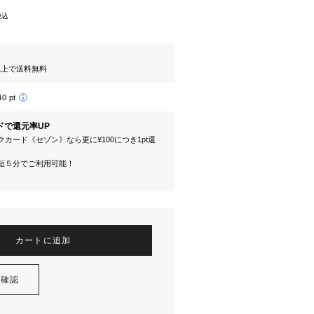
税込
円以上で送料無料
40 pt
ドで還元率UP
カード《セゾン》なら更に¥100につき1pt還
短５分でご利用可能！
カートに追加
を確認