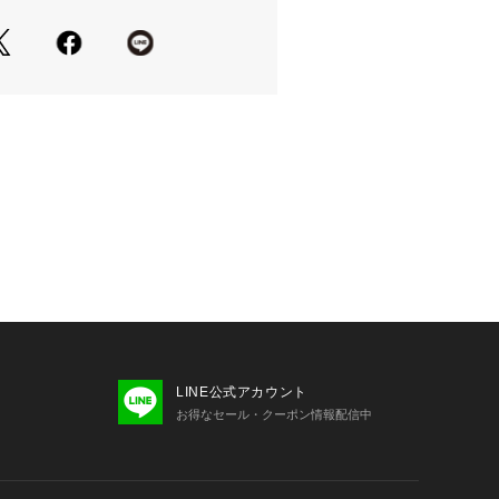
。履き込むほどに足に馴染み、革本来
楽しみいただけます。
ールをベースに接地面にはハーフラバ
レスシューズのような高級感と、グリ
高めた実用的な仕様となっています。
いて＞
cm
cm
cm
プルでの撮影を行っています。
ージ、仕様が異なる場合がございま
LINE公式アカウント
お得なセール・クーポン情報配信中