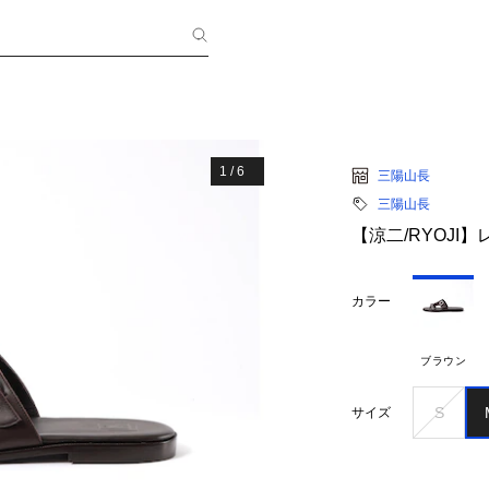
1
/
6
三陽山長
三陽山長
【涼二/RYOJI
カラー
ブラウン
S
サイズ