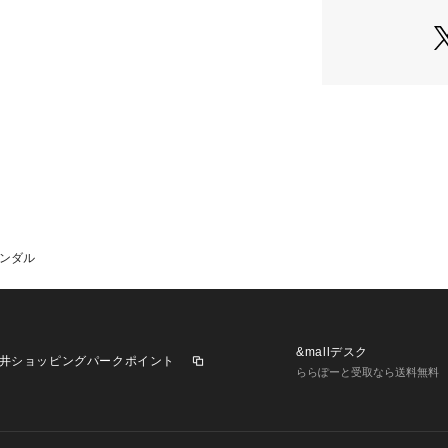
アンレザーを使用
のエイジングをお
ソールはレザーソ
ーを標準装備。ド
ップ力と耐久性を
＜サイズ表記につ
S：24.5cm～25.0
M：25.5cm～26.0
L：26.5cm～27.0
※この商品はサン
サンダル
実際の商品とイメ
す。
&mallデスク
井ショッピングパークポイント
ららぽーと受取なら送料無料