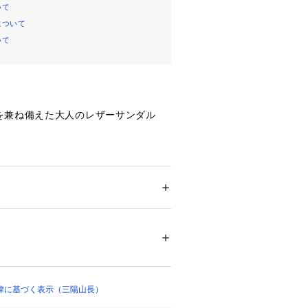
いて
について
いて
を兼ね備えた大人のレザーサンダル
な意匠である「ダブルモンクストラッ
レザーサンダル。
絶妙なカッティングと本革のフットベ
ズ
 ＞ 
サンダル
ダル特有の軽快さはそのままに、革靴
感を両立させました。
00591 
（モール）
からスラックススタイルまで、幅広い
ョップ）
活躍する一足です。
律に基づく表示（三陽山長）
やかさと自然な風合いが魅力のイタリ