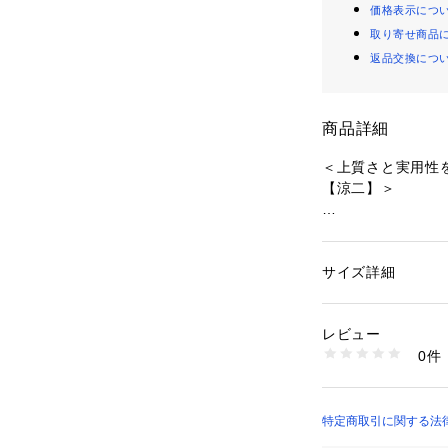
価格表示につ
取り寄せ商品
返品交換につ
商品詳細
＜上質さと実用性
【涼二】＞
【デザイン】
革靴のクラシック
プ」を取り入れた
サイズ詳細
性別：
メンズ
甲を深く包み込む
カテゴリー：
シュー
素材：牛革
ッドにより、サン
生産国：日本製
レビュー
のようなホールド
商品番号：
21609000
0件
カジュアルな装い
Q7452046-- （シ
コーディネートで
【素材】
特定商取引に関する法
アッパーにはしな