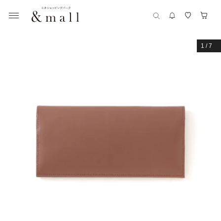
1
/
7