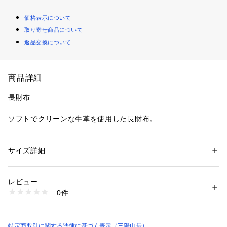
価格表示について
取り寄せ商品について
返品交換について
商品詳細
長財布
ソフトでクリーンな牛革を使用した長財布。
お札・小銭・カード類も収納できる容量となります。
手触りの良いソフトな風合い、薄くポケットへの収納も可能な
サイズ詳細
性別：
メンズ
使い勝手の良いデザインです。
カテゴリー：
ファッション
 ＞ 
ファッション雑貨
 ＞ 
その他ファッション雑
貨
裏地に使用したチェックがアクセントとなります。
素材：牛革
レビュー
生産国：日本製
0件
商品番号：
2160900000573 
（モール）
Q7206512-- （ショップ）
※この商品はサンプルでの撮影を行っています。
実際の商品とイメージ、仕様が異なる場合がございます。
特定商取引に関する法律に基づく表示（三陽山長）