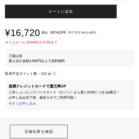
カートに追加
¥16,720
60%OFF
¥41,800
税込
通常価格
タイムセール 2026/8/11 23:59まで
三陽山長
購入合計金額4,990円以上で送料無料
取得予定ポイント数：
152 pt
提携クレジットカードで還元率UP
三井ショッピングパークカード《セゾン》なら更に¥100につき1pt還元！
お申し込み完了後、最短５分でご利用可能！
今すぐお申し込み
店舗在庫を確認