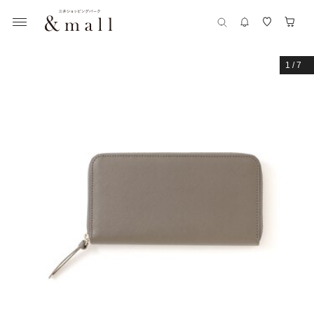
1
/
7