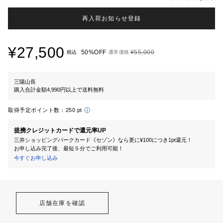
再入荷お知らせ登録
¥27,500
50%OFF
¥55,000
税込
通常価格
三陽山長
購入合計金額4,990円以上で送料無料
取得予定ポイント数：
250 pt
提携クレジットカードで還元率UP
三井ショッピングパークカード《セゾン》なら更に¥100につき1pt還元！
お申し込み完了後、最短５分でご利用可能！
今すぐお申し込み
店舗在庫を確認