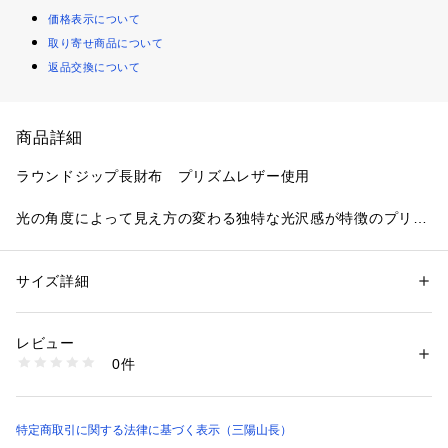
価格表示について
取り寄せ商品について
返品交換について
商品詳細
ラウンドジップ長財布　プリズムレザー使用
光の角度によって見え方の変わる独特な光沢感が特徴のプリズ
ムレザー。
上品で自然な光沢が魅力です。
サイズ詳細
性別：
メンズ
また、細かい格子状の型押しにより、日常的な使用で付く傷が
カテゴリー：
ファッション
 ＞ 
ファッション雑貨
 ＞ 
その他ファッション雑
貨
目立ちにくくなっています。
素材：牛革
レビュー
革本来の風合いが残りながら、適度なハリがあり型崩れしにく
生産国：日本製
0件
いのも魅力です。
商品番号：
2160900000569 
（モール）
Q7203503-- （ショップ）
お札を折ることなく、カード類も多く整理できる収納力があり
ます。
特定商取引に関する法律に基づく表示（三陽山長）