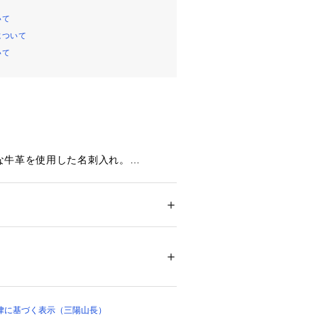
いて
について
いて
な牛革を使用した名刺入れ。
納力が魅力です。
ェックがアクセントとなります。
ション
 ＞ 
ファッション雑貨
 ＞ 
その他ファッ
プルでの撮影を行っています。
00568 
（モール）
ョップ）
ージ、仕様が異なる場合がございま
律に基づく表示（三陽山長）