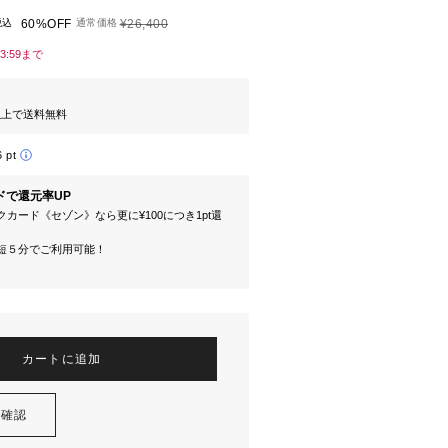
税込
60%OFF
通常価格
¥26,400
23:59まで
円以上で送料無料
6 pt
ドで還元率UP
カード《セゾン》なら更に¥100につき1pt還
短５分でご利用可能！
カートに追加
を確認