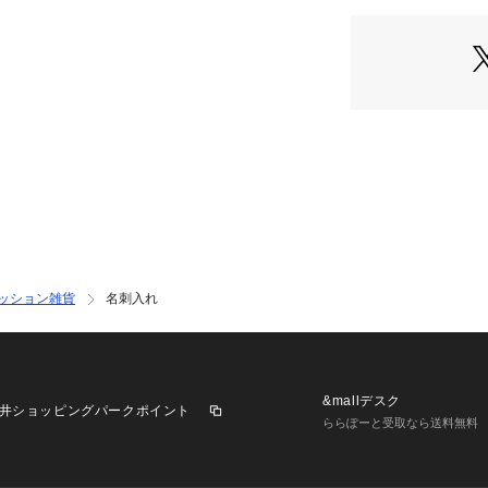
ッション雑貨
名刺入れ
&mallデスク
井ショッピングパークポイント
ららぽーと受取なら送料無料