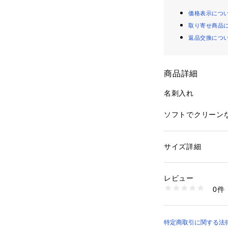
価格表示につ
取り寄せ商品
返品交換につ
商品詳細
名刺入れ
ソフトでクリーン
しっかりとした収
裏地に使用したチ
サイズ詳細
性別：
メンズ
カテゴリー：
ファッ
ション雑貨
素材：牛革
レビュー
生産国：日本製
0件
※この商品はサン
商品番号：
21609000
Q7204513-- （シ
実際の商品とイメ
す。
特定商取引に関する法