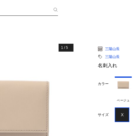
1
/
5
三陽山長
三陽山長
名刺入れ
カラー
ベージュ
X
サイズ