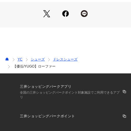
【素材】
アッパー素材には撥水性のあるイタリアンスエードを採用。多
少の雨でも安心してお使いいただけます。（完全防水ではござ
いません）
ソールは軽量でクッション性に優れたオリジナルラバーソール
を採用し、軽快な履き心地を実現しています。
＜サイズ表記について＞
60：24.0cm
65：24.5cm
YC
シューズ
ドレスシューズ
70：25.0cm
【優伍/YUGO】ローファー
75：25.5cm
80：26.0cm
85：26.5cm
90：27.0cm
三井ショッピングパークアプリ
95：27.5cm
全国の三井ショッピングパークポイント対象施設でご利用できるアプ
リ
※この商品はサンプルでの撮影を行っています。
実際の商品とイメージ、仕様が異なる場合がございます。
三井ショッピングパークポイント