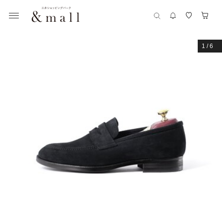
1
/
6