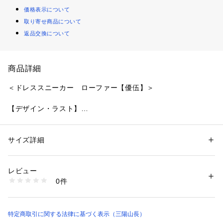
価格表示について
取り寄せ商品について
返品交換について
商品詳細
＜ドレススニーカー　ローファー【優伍】＞
【デザイン・ラスト】
ドレスシューズの外観に、コンフォートな履き心地を併せ持つ
三陽山長の?ドレススニーカー?コレクション。
ローファーの【優伍】は、オーソドックスなデザインで汎用性
サイズ詳細
性別：
メンズ
が高く、ビジネスからカジュアルまで活躍する一足です。
カテゴリー：
シューズ
 ＞ 
ドレスシューズ
素材：牛革
ラストは、ドレススニーカー専用に改良した「R2021CF」を
生産国：日本製
レビュー
採用。
商品番号：
2160900000545 
（モール）
0件
小ぶりなヒールカップによる確かなフィット感はそのままに、
Q7408053-- （ショップ）
指周りにゆとりを持たせることで圧迫感のない履き心地になっ
ています。
特定商取引に関する法律に基づく表示（三陽山長）