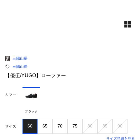
三陽山長
三陽山長
【優伍/YUGO】ローファー
カラー
ブラック
60
65
70
75
80
85
90
サイズ
サイズ詳細を見る