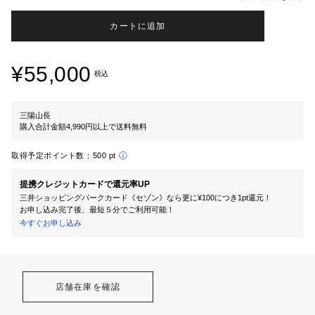
カートに追加
¥55,000
税込
三陽山長
購入合計金額4,990円以上で送料無料
取得予定ポイント数：
500 pt
提携クレジットカードで還元率UP
三井ショッピングパークカード《セゾン》なら更に¥100につき1pt還元！
お申し込み完了後、最短５分でご利用可能！
今すぐお申し込み
店舗在庫を確認