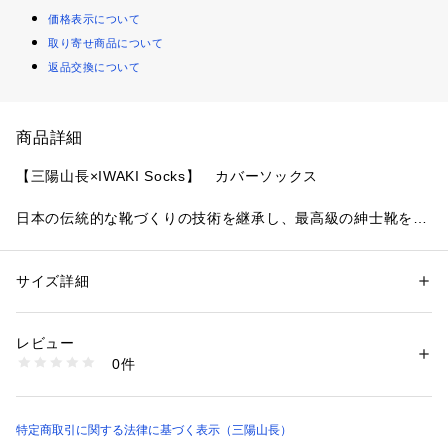
価格表示について
取り寄せ商品について
返品交換について
商品詳細
【三陽山長×IWAKI Socks】　カバーソックス
日本の伝統的な靴づくりの技術を継承し、最高級の紳士靴を提
供する「三陽山長」とハイゲージのドレスソックス製造を得意
とする「いわき靴下ラボ アンド ファクトリー」が手を組み、
両ブランドの卓越した技術と美意識が融合。革靴をよりエレガ
サイズ詳細
性別：
メンズ
ントに、スタイリッシュに、そしてコンフォータブルに楽しむ
カテゴリー：
ファッション
 ＞ 
レッグウエア
 ＞ 
ソックス・靴下
素材：綿 ポリエステル ポリウレタン ナイロン
ためのソックスが誕生しました。
生産国：日本製
レビュー
商品番号：
2160900000535 
（モール）
0件
ガス焼き、連続シルケット加工を施した光沢と発色の美しい細
Q7X05003-- （ショップ）
番手綿糸を表糸に使用。
ローファー等のスリッポンに最適な素足のように見えるカバー
ソックスです。
特定商取引に関する法律に基づく表示（三陽山長）