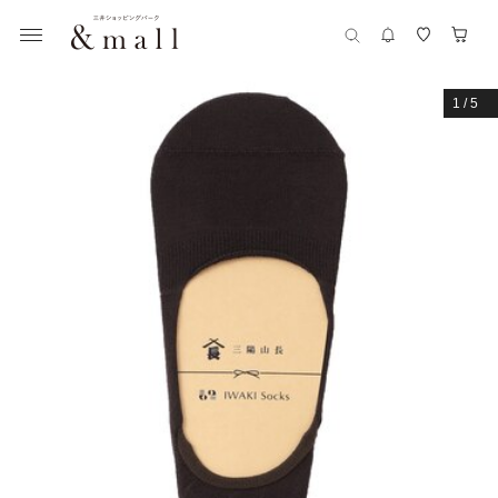
1
/
5