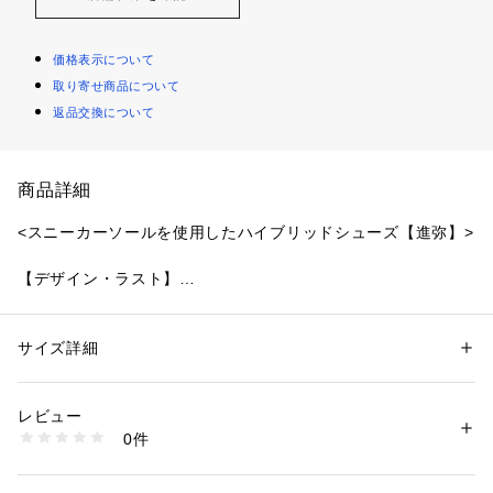
価格表示について
取り寄せ商品について
返品交換について
商品詳細
<スニーカーソールを使用したハイブリッドシューズ【進弥】>
【デザイン・ラスト】
レザーシューズの外観に、スニーカーソールを掛け合わせたハ
イブリッドシューズ【進弥】
カジュアルな中にも上品さを感じるデザインは、大人のスタイ
サイズ詳細
性別：
メンズ
リングに最適な一足。
カテゴリー：
シューズ
 ＞ 
スニーカー・スリッポン
素材：牛革
スリットの入ったアウトソールは軽量かつ、高い屈曲性があ
生産国：日本製
レビュー
り、履き初めから柔らかい履き心地を感じていただけます。
商品番号：
2160900000496 
（モール）
0件
アッパー素材には、しなやかでソフトな質感のスエードレザー
Q7427031-- （ショップ）
を採用しています。
インソールにもクッション性を持たせており、足あたりの柔ら