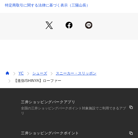
かさも特長です。
特定商取引に関する法律に基づく表示（三陽山長）
ラストは三陽山長のマスターラストR2010をベースに、ドレス
スニーカー用に改良したR2021CFを採用。
踵周りの高いフィット感はR2010そのままに、指周りにゆとり
を持たせたラストは圧迫感なく着用していただけます。
＜サイズ表記について＞
60：24.0cm
65：24.5cm
70：25.0cm
75：25.5cm
YC
シューズ
スニーカー・スリッポン
80：26.0cm
【進弥/SHINYA】ローファー
85：26.5cm
90：27.0cm
95：27.5cm
三井ショッピングパークアプリ
※この商品はサンプルでの撮影を行っています。
全国の三井ショッピングパークポイント対象施設でご利用できるアプ
リ
実際の商品とイメージ、仕様が異なる場合がございます。
※オンラインストアにて取り扱うセールアウトレット商品は、
三井ショッピングパークポイント
弊社実店舗からも商品が入荷している為、「試着時のシワ・底