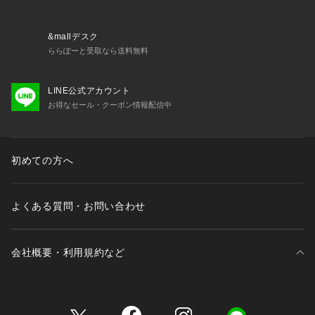
面の傷・汚れ、靴クリームによる仕上げ」「靴箱の破損・管理
シール貼り付け」「靴箱内の包装紙破れ・商品品番下げ札の汚
れ」等が生じている場合がございます。予めご了承ください。
&mallデスク
ららぽーと受取なら送料無料
LINE公式アカウント
お得なセール・クーポン情報配信中
初めての方へ
よくある質問・お問い合わせ
会社概要・利用規約など
三井不動産が展開する商業施設一覧