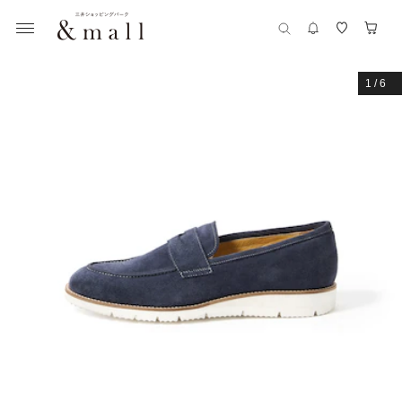
1
/
6