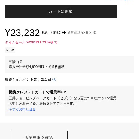
カートに追加
¥23,232
36%OFF
¥36,300
税込
通常価格
タイムセール 2026/8/11 23:59まで
NEW
三陽山長
購入合計金額4,990円以上で送料無料
取得予定ポイント数：
211 pt
提携クレジットカードで還元率UP
三井ショッピングパークカード《セゾン》なら更に¥100につき1pt還元！
お申し込み完了後、最短５分でご利用可能！
今すぐお申し込み
店舗在庫を確認