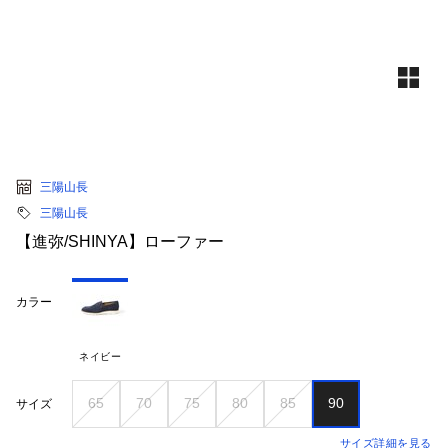
三陽山長
三陽山長
【進弥/SHINYA】ローファー
カラー
ネイビー
65
70
75
80
85
90
サイズ
サイズ詳細を見る