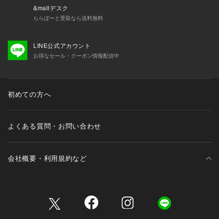
85：26.5cm
&mallデスク
90：27.0cm
ららぽーと受取なら送料無料
95：27.5cm
LINE公式アカウント
※この商品はサンプルでの撮影を行っています。
お得なセール・クーポン情報配信中
実際の商品とイメージ、仕様が異なる場合がございます。
初めての方へ
よくある質問・お問い合わせ
会社概要・利用規約など
三井不動産が展開する商業施設一覧