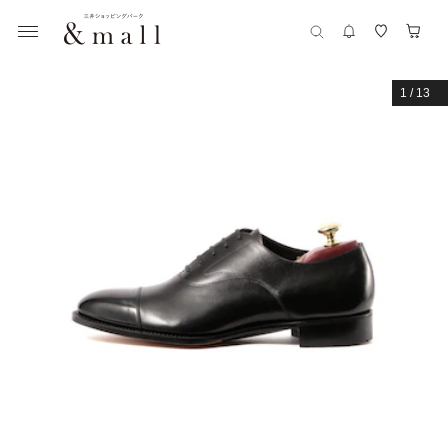
1
/
13