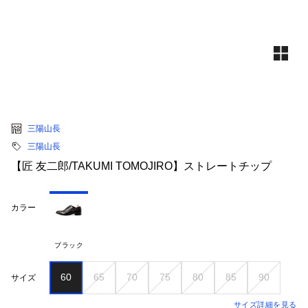
三陽山長
三陽山長
【匠 友二郎/TAKUMI TOMOJIRO】ストレートチップ
カラー
ブラック
60
65
70
75
80
85
90
サイズ
サイズ詳細を見る