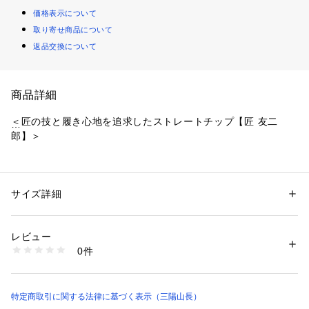
価格表示について
取り寄せ商品について
返品交換について
商品詳細
＜匠の技と履き心地を追求したストレートチップ【匠 友二
郎】＞
「三陽山長」の持つ技術の粋を集結した「匠」ライン
【製法】
サイズ詳細
性別：
メンズ
リブテープを用いない特別な中底を開発、裏革や内蔵物、本底
カテゴリー：
シューズ
 ＞ 
ドレスシューズ
素材：牛革
に至るまで全てを見直すことで、従来のグッドイヤーウェルト
生産国：日本製
レビュー
にはない屈曲性を実現したフレキシブルグッドイヤーウェルト
商品番号：
2160900000462 
（モール）
0件
製法。履いた瞬間から柔らかさ、しなやかさを実感できます。
Q7402017-- （ショップ）
【デザイン・ラスト】
シンプルなデザインにアイレット横のスワンネックステッチが
特定商取引に関する法律に基づく表示（三陽山長）