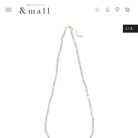
1
/
4