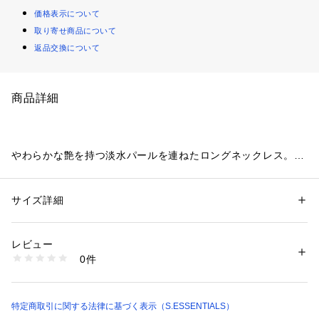
価格表示について
取り寄せ商品について
返品交換について
商品詳細
やわらかな艶を持つ淡水パールを連ねたロングネックレス。
動くたびに上品な輝きを放ち、シンプルな装いにも自然な華や
かさを添えます。
ロング丈ならではの縦ラインがスタイリングをすっきりと見
サイズ詳細
性別：
レディース
せ、ニットやワンピース、ジャケットスタイルまで幅広く活躍
カテゴリー：
ファッション
 ＞ 
腕時計・アクセサリー
 ＞ 
ネックレス
素材：材料の種類 真鍮（メッキ） 淡水パ－ル
します。
生産国：日本製
レビュー
商品番号：
2160800001258 
（モール）
0件
※この商品はサンプルでの撮影を行っています。
P6V05792-- （ショップ）
実際の商品とイメージ、仕様が異なる場合がございます。
特定商取引に関する法律に基づく表示（S.ESSENTIALS）