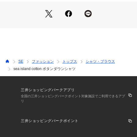
白蝶貝(マザーオフパール)のボタンもアクセントになっていま
す。
※この商品はサンプルでの撮影を行っています。
実際の商品とイメージ、仕様が異なる場合がございます。
SE
ファッション
トップス
シャツ・ブラウス
sea island cotton ボタンダウンシャツ
三井ショッピングパークアプリ
全国の三井ショッピングパークポイント対象施設でご利用できるアプ
リ
三井ショッピングパークポイント