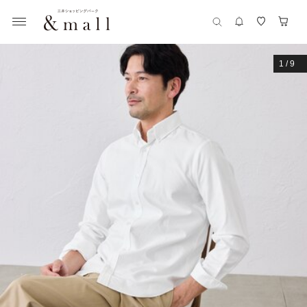
1
/
9