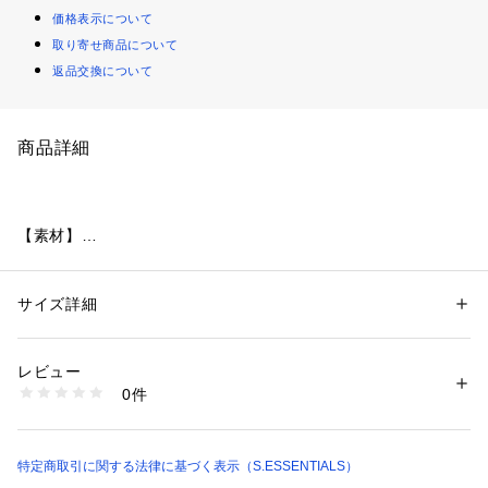
価格表示について
取り寄せ商品について
返品交換について
商品詳細
【素材】
アメリカンシーアイランドコットン(海島綿)で織ったオックス
フォード。
製品で洗い加工を入れています。
サイズ詳細
性別：
メンズ
洗うほどに味が出るため、上品なカジュアルスタイルに最適な
カテゴリー：
ファッション
 ＞ 
トップス
 ＞ 
シャツ・ブラウス
素材：綿100%
素材です。
生産国：日本製
レビュー
商品番号：
2160800001237 
（モール）
0件
【デザイン】
P5M14721-- （ショップ）
ボタンダウンのオックスフォードシャツは、小ぶりな衿とボッ
クスプリーツ、前立ては古き良き時代の物を踏襲しつつ、
パターン設計では、袖の後付け仕様、身頃の前後バランスなど
特定商取引に関する法律に基づく表示（S.ESSENTIALS）
細部に至る緻密な設計で最適な着心地を目指しました。