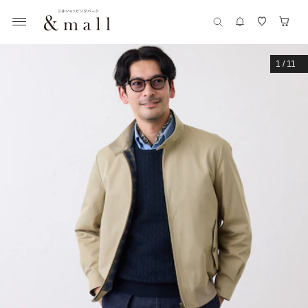
1
/
11