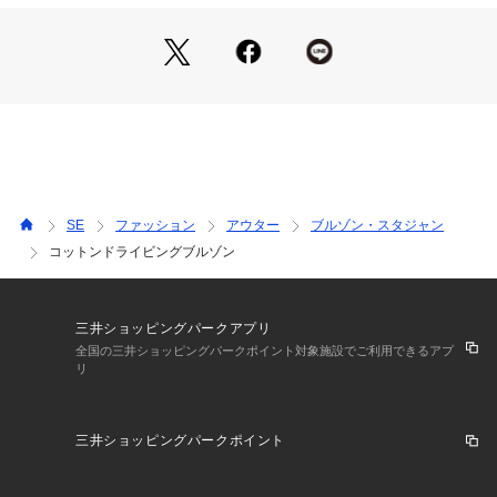
オリジナルの革引手の心地よい手持ち感にも拘りました。
※この商品はサンプルでの撮影を行っています。
実際の商品とイメージ、仕様が異なる場合がございます。
SE
ファッション
アウター
ブルゾン・スタジャン
コットンドライビングブルゾン
三井ショッピングパークアプリ
全国の三井ショッピングパークポイント対象施設でご利用できるアプ
リ
三井ショッピングパークポイント