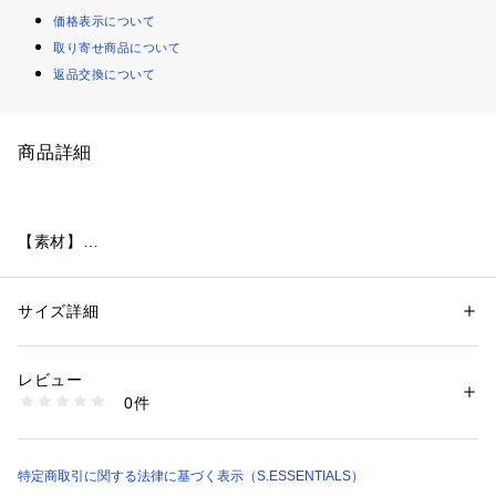
価格表示について
取り寄せ商品について
返品交換について
商品詳細
【素材】
高密度に織ったギャバジンを使用。
着こむほどに味わい深くなるコットンギャバジンです。
サイズ詳細
性別：
メンズ
【デザイン】
カテゴリー：
ファッション
 ＞ 
アウター
 ＞ 
ブルゾン・スタジャン
素材：表地 本体 綿100% リブ部分 綿82% ナイロン17% ポリウレタン1% 
往年のドライビングブルゾンをモチーフに、ドッグイヤー衿、
レザ－部分 牛革 裏地 胴部分 綿 袖部分 キュプラ 綿
レビュー
マチ付きカフス、フラップポケットなど、オーセンティックな
生産国：日本製
0件
がら
商品番号：
2160800001236 
（モール）
P5F01703-- （ショップ）
バランスをモダンにデザイン。
ドライビング姿勢でも限りなく機能的な袖付け、裾リブのフィ
ット感がストレスフリーな着心地です。
特定商取引に関する法律に基づく表示（S.ESSENTIALS）