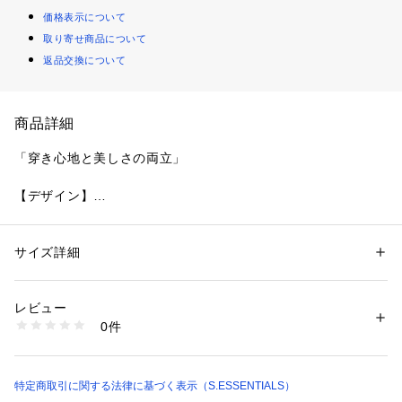
価格表示について
取り寄せ商品について
返品交換について
商品詳細
「穿き心地と美しさの両立」
【デザイン】
クラシカルな2インプリーツのテーパードシルエットに製品洗
い加工をかけた上品なカジュアルパンツです。
穿き心地に徹底して拘った立体設計は、長時間着用でもストレ
サイズ詳細
性別：
メンズ
スのない様に計算しています。
カテゴリー：
ファッション
 ＞ 
スーツ・ネクタイ
 ＞ 
スーツパンツ
素材：綿98% ポリウレタン2%
ベルトが2回通る左前のループは二重になっているため、ベル
生産国：日本製
レビュー
トのおさまりも良く、ベルトバックルはピンループで固定し服
商品番号：
2160800001185 
（モール）
0件
と体、
P5R02566-- （ショップ）
ベルトが体の中心で一体化するデザイン設計です。
【素材】
特定商取引に関する法律に基づく表示（S.ESSENTIALS）