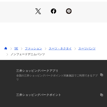
岡山県で織った10.5オンスの本格的なデニムでありながら、あ
えてインディゴ染料ではないことで上品なデニムに。
また製品洗いをかけているため、上品なウォッシュ感とストレ
ッチがより一層穿き心地を向上しています。
※この商品はサンプルでの撮影を行っています。
実際の商品とイメージ、仕様が異なる場合がございます。
SE
ファッション
スーツ・ネクタイ
スーツパンツ
ノンフェードデニムパンツ
三井ショッピングパークアプリ
全国の三井ショッピングパークポイント対象施設でご利用できるアプ
リ
三井ショッピングパークポイント