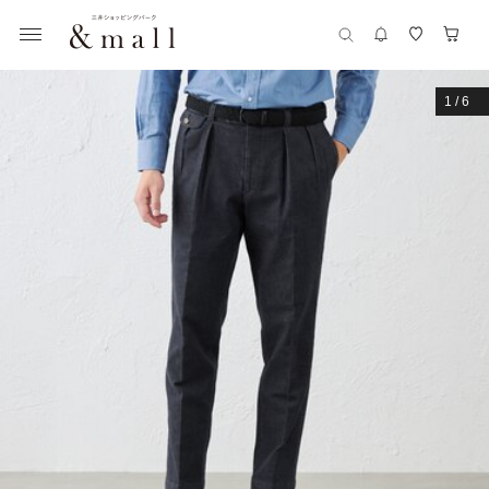
1
/
6