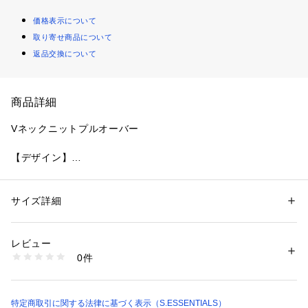
価格表示について
取り寄せ商品について
返品交換について
商品詳細
Vネックニットプルオーバー
【デザイン】
ガーター編みの肌離れの良いリラックスした素材感が、盛夏に
向けて長く着用できるプルオーバーです。
サイズ詳細
性別：
レディース
【素材】
カテゴリー：
ファッション
 ＞ 
トップス
 ＞ 
ニット・セーター
素材：綿50% ポリエステル50%
上品な光沢感と麻のようなシャリ感のある素材を使用していま
生産国：日本製
レビュー
す。
商品番号：
2160800001094 
（モール）
0件
肌離れが良く、これからの季節に重宝する1着です。
P6N18542-- （ショップ）
※この商品はサンプルでの撮影を行っています。
実際の商品とイメージ、仕様が異なる場合がございます。
特定商取引に関する法律に基づく表示（S.ESSENTIALS）