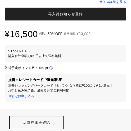
サイズ詳細を見る
再入荷お知らせ登録
¥16,500
50%OFF
¥33,000
税込
通常価格
S.ESSENTIALS
購入合計金額4,990円以上で送料無料
取得予定ポイント数：
150 pt
提携クレジットカードで還元率UP
三井ショッピングパークカード《セゾン》なら更に¥100につき1pt還元！
お申し込み完了後、最短５分でご利用可能！
今すぐお申し込み
店舗在庫を確認