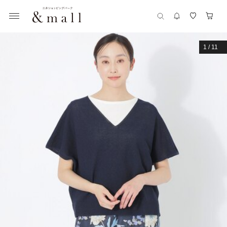
1
/
11