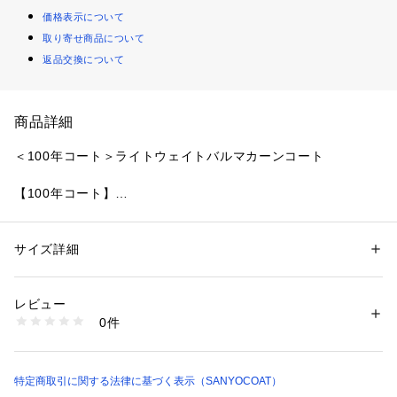
価格表示について
取り寄せ商品について
返品交換について
商品詳細
＜100年コート＞ライトウェイトバルマカーンコート
【100年コート】
SANYOCOATが培ってきた技術と哲学を結集して生まれたのが
「100年コート」です。
素材選びから縫製、パターン設計に至るまで、一切の妥協を許
サイズ詳細
性別：
メンズ
さない本格仕様。
カテゴリー：
ファッション
 ＞ 
ファッション雑貨
 ＞ 
レインコート
素材：表地 綿100% 裏地 胴部分 綿 袖部分 キュプラ
着る人の身体とともに時を重ね、世代を超えて受け継がれるこ
生産国：MADE IN JAPAN
レビュー
とを目指したコートです。
商品番号：
2160700000457 
（モール）
0件
P1A30072-- （ショップ）
【素材】
既存の100年コートで使用しているギャバジンよりも細い80/2
の糸を用いることで、軽やかさを実現したコットンギャバジン
特定商取引に関する法律に基づく表示（SANYOCOAT）