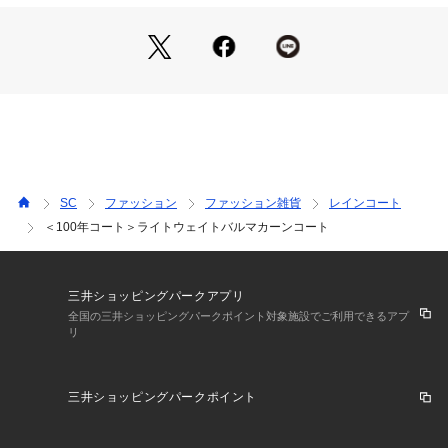
素材。
ピーチエアタンブラー加工により生地表面に微起毛を生み出
し、スムースなタッチと、風をはらむようなやわらかな表情を
備えています。
さらに耐久はっ水加工を施しており、ドライクリーニングを繰
り返しても優れたはっ水性を維持します。
【デザイン】
ミニマムな佇まいのバルマカーンコート。
後ろ身頃には深めのインバーテッドプリーツを配し、歩くたび
SC
ファッション
ファッション雑貨
レインコート
に風をはらんで優雅に広がるテントラインが印象的です。
＜100年コート＞ライトウェイトバルマカーンコート
ライナーを省いた軽やかな仕立てで、軽快な着心地に仕上げま
した。
その一方で、本格的なコート仕様である貫通ポケットやマガジ
ンポケットを採用。
三井ショッピングパークアプリ
見た目の軽やかさに反して、実用性にも優れた一着に仕上げて
全国の三井ショッピングパークポイント対象施設でご利用できるアプ
リ
います。
【国内縫製】
三井ショッピングパークポイント
青森県・サンヨーソーイング青森ファクトリーにて縫製。
コート専業工場として培ってきた確かな技術力を活かし、随所
に手仕事を取り入れた丁寧な仕立てを行っています。