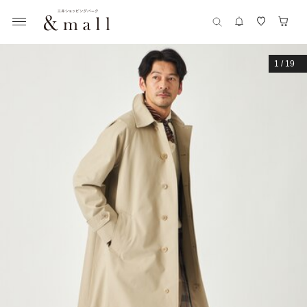
1
/
19