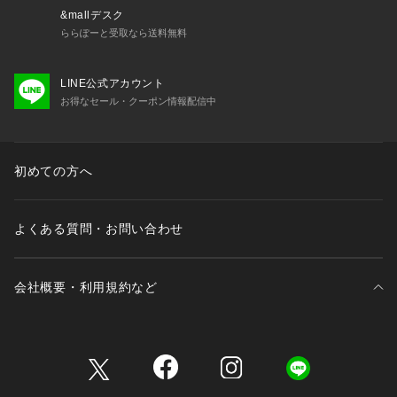
とりわけ、コートの“顔”ともいえる襟まわりの美しさを生み出
&mallデスク
すため、熟練の職人が手縫いを織り交ぜながら丹念に仕上げて
ららぽーと受取なら送料無料
います。
また、釦付けには根元を糸でしっかりと巻き立たせる「根巻
LINE公式アカウント
き」の技術を採用。ボタンが留めやすく、外れにくい仕様にし
お得なセール・クーポン情報配信中
ています。
※この商品はサンプルでの撮影を行っています。
実際の商品とイメージ、仕様が異なる場合がございます。
初めての方へ
よくある質問・お問い合わせ
会社概要・利用規約など
三井不動産が展開する商業施設一覧