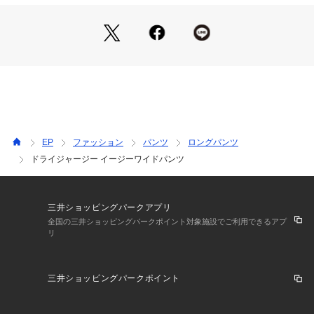
た。
裏地のないさらりとした素材を使用しているため、暑い時期で
も快適に着用いただけます。同素材のカットソー（品番：M5P
07794）を合わせた涼やかなセットアップスタイルがおすすめ
です。
ご自宅で手洗い可能です。洗濯表示に従ってお手入れしてくだ
さい。
透け感：なし
伸縮性：あり
EP
ファッション
パンツ
ロングパンツ
生地の厚さ：薄い
ドライジャージー イージーワイドパンツ
おすすめ着用期間：春、夏、秋
※この商品はサンプルでの撮影を行っています。
実際の商品とイメージ、仕様が異なる場合がございます。
三井ショッピングパークアプリ
全国の三井ショッピングパークポイント対象施設でご利用できるアプ
リ
三井ショッピングパークポイント