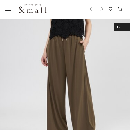
1
/
11