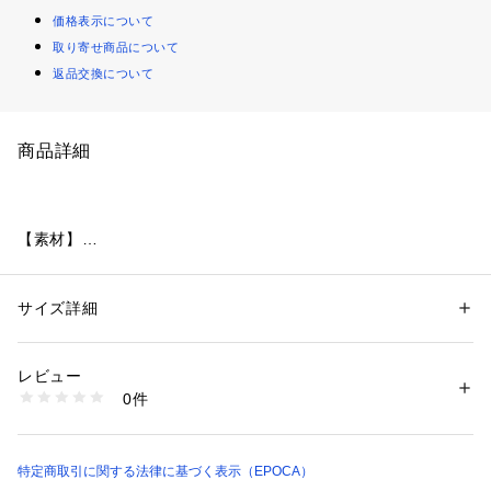
価格表示について
取り寄せ商品について
返品交換について
商品詳細
【素材】
トリアセテート混の複合糸を強撚した、ドライタッチのジャー
ジー素材です。
上品でコンパクトな表面感と、美しいドレープ性に加え、スト
サイズ詳細
性別：
レディース
レッチ性と接触冷感機能を備えた快適な着心地が魅力です。
カテゴリー：
ファッション
 ＞ 
パンツ
 ＞ 
ロングパンツ
素材：本体 トリアセテート65% ポリエステル35% 別布 ポリエステル10
0%
レビュー
【デザイン】
生産国：MADE IN JAPAN
0件
ウエストゴム仕様のイージーギャザーワイドパンツです。
商品番号：
2160600009056 
（モール）
M5R17794-- （ショップ）
ウエストにはコードを通しており、お好みのフィット感に調整
が可能です。リラクシーなワイドシルエットに加え、ウエスト
部分は素材切り替えでさりげないアクセントをプラスしまし
特定商取引に関する法律に基づく表示（EPOCA）