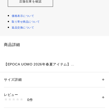
店舗在庫を確認
価格表示について
取り寄せ商品について
返品交換について
商品詳細
【EPOCA UOMO 2026年春夏アイテム】
ストレッチ性と品の良さを兼ね備えたラッセルジャケット
サイズ詳細
性別：
メンズ
【素材】
カテゴリー：
ファッション
 ＞ 
ジャケット
 ＞ 
テーラードジャケット
素材：ポリエステル100%
国内の厳選素材を使用し、ラッセル編機で編み上げることでジ
生産国：ベトナム製
レビュー
ャージ素材ながら美しいシルエットを実現。通気性が良く、杢
商品番号：
2160500002994 
（モール）
0件
糸による落ち着いた色味が特徴の快適な春夏素材です。
M1E32713-- （ショップ）