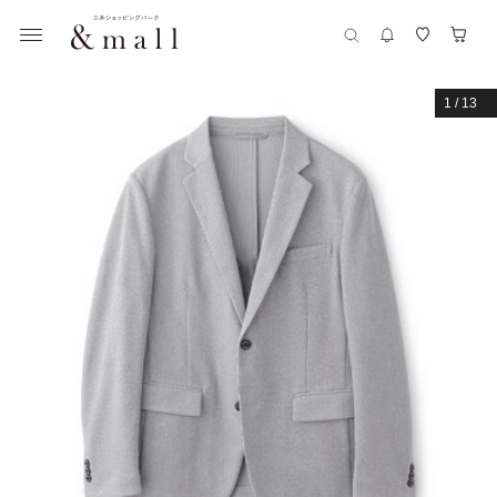
1
/
13