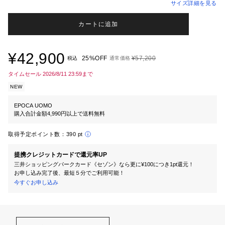
サイズ詳細を見る
カートに追加
¥42,900
25%OFF
¥57,200
税込
通常価格
タイムセール 2026/8/11 23:59まで
NEW
EPOCA UOMO
購入合計金額4,990円以上で送料無料
取得予定ポイント数：
390 pt
提携クレジットカードで還元率UP
三井ショッピングパークカード《セゾン》なら更に¥100につき1pt還元！
お申し込み完了後、最短５分でご利用可能！
今すぐお申し込み