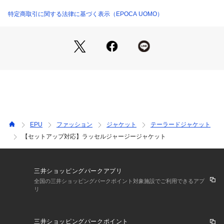
【デザイン】
ストレッチ性と構築的な表情を両立した上品なジャケット。軽
特定商取引に関する法律に基づく表示（EPOCA UOMO）
やかな着心地ながら、きちんと見えするバランスの良い仕上が
りです。
【コーディネート】
シャツやカットソーの上から羽織るだけで洗練された印象に。
ビジネスカジュアルからきれいめスタイルまで幅広く対応しま
す。同素材のパンツM1R04713とはセットアップで着用可能で
す。ジャケットは単品でもコーディネートしやすく、幅広いシ
ーンで活躍します。
EPU
ファッション
ジャケット
テーラードジャケット
【セットアップ対応】ラッセルジャージージャケット
※この商品はサンプルでの撮影を行っています。実際の商品と
イメージ、サイズ、品質表示、原産国等が異なる場合がござい
ます。
三井ショッピングパークアプリ
全国の三井ショッピングパークポイント対象施設でご利用できるアプ
リ
三井ショッピングパークポイント