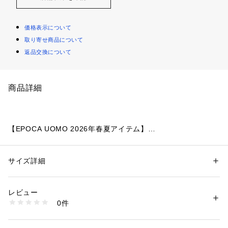
価格表示について
取り寄せ商品について
返品交換について
商品詳細
【EPOCA UOMO 2026年春夏アイテム】
国内の厳選素材を使用したカジュアルシャツ
サイズ詳細
性別：
メンズ
【素材】
カテゴリー：
ファッション
 ＞ 
トップス
 ＞ 
シャツ・ブラウス
素材：綿100%
国内屈指の綿織物の産地である兵庫県西脇地区の素材を使用。
生産国：ベトナム製
レビュー
一見無地に見えますが、細かい柄を入れて織り密度を詰めるこ
商品番号：
2160500002911 
（モール）
0件
とで、程よいハリ感を持たせた他とは一線を画す素材となって
M1M08720-- （ショップ）
います。
ベーシックだからこそ素材の上質さが際立つ一着。