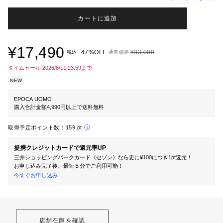
カートに追加
¥17,490
47%OFF
¥33,000
税込
通常価格
タイムセール 2026/8/11 23:59まで
NEW
EPOCA UOMO
購入合計金額4,990円以上で送料無料
取得予定ポイント数：
159 pt
提携クレジットカードで還元率UP
三井ショッピングパークカード《セゾン》なら更に¥100につき1pt還元！
お申し込み完了後、最短５分でご利用可能！
今すぐお申し込み
店舗在庫を確認