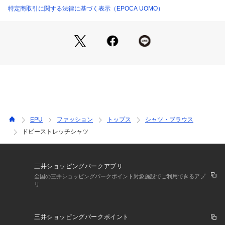
特定商取引に関する法律に基づく表示（EPOCA UOMO）
【デザイン】
小幅な襟と細身のシルエットがキレイに決まる、ブランドのロ
ングヒットアイテム。
【コーディネート】
セットアップのインナーとしての着用はもちろん、デニムやシ
ョートパンツのようなカジュアルアイテムのコーディネートも
可能な汎用性の高い一着。
※この商品はサンプルでの撮影を行っています。実際の商品と
EPU
ファッション
トップス
シャツ・ブラウス
イメージ、サイズ、品質表示、原産国等が異なる場合がござい
ドビーストレッチシャツ
ます。
三井ショッピングパークアプリ
全国の三井ショッピングパークポイント対象施設でご利用できるアプ
リ
三井ショッピングパークポイント