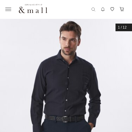
1
/
12