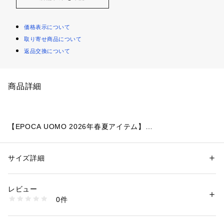
価格表示について
取り寄せ商品について
返品交換について
商品詳細
【EPOCA UOMO 2026年春夏アイテム】
国内の厳選素材を使用したカジュアルシャツ
サイズ詳細
性別：
メンズ
【素材】
カテゴリー：
ファッション
 ＞ 
トップス
 ＞ 
シャツ・ブラウス
素材：綿100%
国内屈指の綿織物の産地である兵庫県西脇地区の素材を使用。
生産国：ベトナム製
レビュー
一見無地に見えますが、細かい柄を入れて織り密度を詰めるこ
商品番号：
2160500002911 
（モール）
0件
とで、程よいハリ感を持たせた他とは一線を画す素材となって
M1M08720-- （ショップ）
います。
ベーシックだからこそ素材の上質さが際立つ一着。