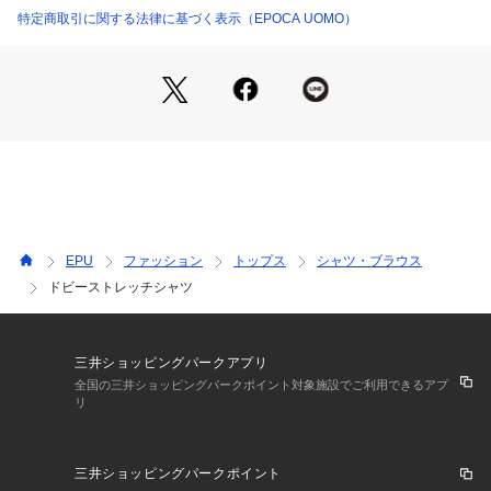
特定商取引に関する法律に基づく表示（EPOCA UOMO）
【デザイン】
小幅な襟と細身のシルエットがキレイに決まる、ブランドのロ
ングヒットアイテム。
【コーディネート】
セットアップのインナーとしての着用はもちろん、デニムやシ
ョートパンツのようなカジュアルアイテムのコーディネートも
可能な汎用性の高い一着。
※この商品はサンプルでの撮影を行っています。実際の商品と
EPU
ファッション
トップス
シャツ・ブラウス
イメージ、サイズ、品質表示、原産国等が異なる場合がござい
ドビーストレッチシャツ
ます。
三井ショッピングパークアプリ
全国の三井ショッピングパークポイント対象施設でご利用できるアプ
リ
三井ショッピングパークポイント