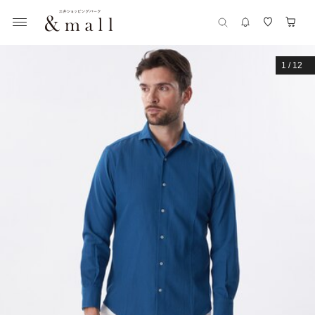
1
/
12