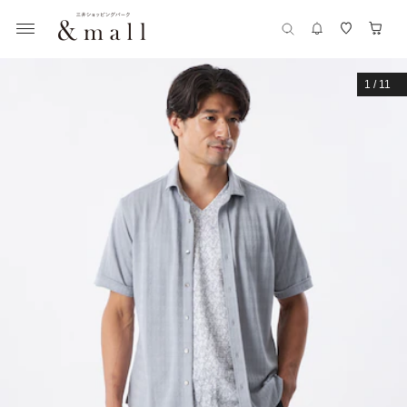
1
/
11