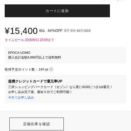
カートに追加
¥15,400
44%OFF
¥27,500
税込
通常価格
タイムセール 2026/8/11 23:59まで
EPOCA UOMO
購入合計金額4,990円以上で送料無料
取得予定ポイント数：
140 pt
提携クレジットカードで還元率UP
三井ショッピングパークカード《セゾン》なら更に¥100につき1pt還元！
お申し込み完了後、最短５分でご利用可能！
今すぐお申し込み
店舗在庫を確認