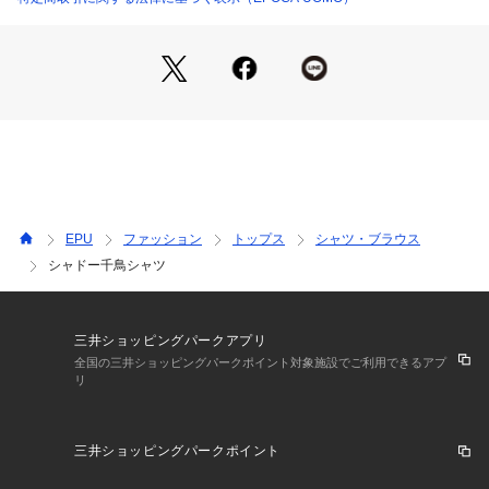
【コーディネート】
無地調柄ですので、スラックス合わせもよし、ショートパンツ
でカジュアル合わせにも対応できる万能アイテム。
※この商品はサンプルでの撮影を行っています。実際の商品と
イメージ、サイズ、品質表示、原産国等が異なる場合がござい
ます。
EPU
ファッション
トップス
シャツ・ブラウス
シャドー千鳥シャツ
三井ショッピングパークアプリ
全国の三井ショッピングパークポイント対象施設でご利用できるアプ
リ
三井ショッピングパークポイント