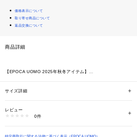
価格表示について
取り寄せ商品について
返品交換について
商品詳細
【EPOCA UOMO 2025年秋冬アイテム】
肌触りの良いラグジュアリーカジュアルシャツ
サイズ詳細
性別：
メンズ
【素材】
カテゴリー：
ファッション
 ＞ 
トップス
 ＞ 
シャツ・ブラウス
素材：レーヨン76% ポリエステル24%
レーヨンとポリエステルの混紡糸で織り上げた国内の厳選素材
生産国：ベトナム製
レビュー
を使用。
商品番号：
2160500002842 
（モール）
0件
M1M79639-- （ショップ）
【デザイン】
糸を強撚することで、夏場でもサラッとした肌ざわりが特徴の
シャドー千鳥柄の半袖カジュアルシャツ。
特定商取引に関する法律に基づく表示（EPOCA UOMO）