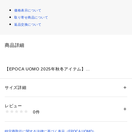
価格表示について
取り寄せ商品について
返品交換について
商品詳細
【EPOCA UOMO 2025年秋冬アイテム】
立体的な装飾模様を纏った大人カジュアルシャツ
サイズ詳細
性別：
メンズ
【素材】
カテゴリー：
ファッション
 ＞ 
トップス
 ＞ 
シャツ・ブラウス
素材：ポリエステル62% 綿38%
ジャカード織機でアラベスク柄を表現した国内の厳選素材を使
生産国：ベトナム製
レビュー
用。
商品番号：
2160500002818 
（モール）
0件
M1M14642-- （ショップ）
【デザイン】
配色を同系色にすることで、柄と色のバランスが良く、シック
に仕上げた拘りの一着。
特定商取引に関する法律に基づく表示（EPOCA UOMO）