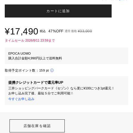
カートに追加
¥17,490
47%OFF
¥33,000
税込
通常価格
タイムセール 2026/8/11 23:59まで
EPOCA UOMO
購入合計金額4,990円以上で送料無料
取得予定ポイント数：
159 pt
提携クレジットカードで還元率UP
三井ショッピングパークカード《セゾン》なら更に¥100につき1pt還元！
お申し込み完了後、最短５分でご利用可能！
今すぐお申し込み
店舗在庫を確認