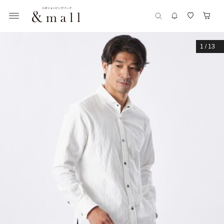
1
/
13