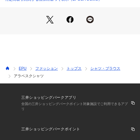
【コーディネート】
羽織りとしてはもちろん、ジャケットのインナー使いも◎オ
ン・オフ問わず活躍する秋のマストアイテム。
※この商品はサンプルでの撮影を行っています。実際の商品と
イメージ、サイズ、品質表示、原産国等が異なる場合がござい
ます。
EPU
ファッション
トップス
シャツ・ブラウス
アラベスクシャツ
三井ショッピングパークアプリ
全国の三井ショッピングパークポイント対象施設でご利用できるアプ
リ
三井ショッピングパークポイント