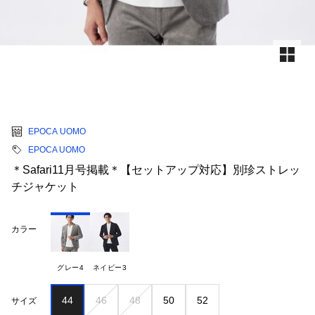
EPOCA UOMO
EPOCA UOMO
＊Safari11月号掲載＊【セットアップ対応】別珍ストレッ
チジャケット
カラー
グレー4
ネイビー3
44
46
48
50
52
サイズ