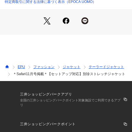
【デザイン】
特定商取引に関する法律に基づく表示（EPOCA UOMO）
緯糸にストレッチ糸を使用していますので伸縮性が有り、着用
時にストレスを感じにくいのが特徴。
【コーディネート】
こちらのジャケットは単品着用はもちろん、パンツ（品番：M
1R44612)とセットアップでご着用いただけます。
裏地：あり
伸縮性：あり
光沢：あり
EPU
ファッション
ジャケット
テーラードジャケット
＊Safari11月号掲載＊【セットアップ対応】別珍ストレッチジャケット
※この商品はサンプルでの撮影を行っています。実際の商品と
イメージ、サイズ、品質表示、原産国等が異なる場合がござい
ます。
三井ショッピングパークアプリ
全国の三井ショッピングパークポイント対象施設でご利用できるアプ
リ
三井ショッピングパークポイント