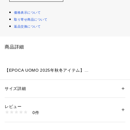
価格表示について
取り寄せ商品について
返品交換について
商品詳細
【EPOCA UOMO 2025年秋冬アイテム】
艶っぽい高級感を醸し出す至極の別珍ジャケット
サイズ詳細
性別：
メンズ
【素材】
カテゴリー：
ファッション
 ＞ 
ジャケット
 ＞ 
テーラードジャケット
素材：表地 綿53% レーヨン45% ポリウレタン2% 裏地 ポリエステル 複
一般的な別珍とは違い、織り組織を綾目のドビー柄にし、生地
合繊維（ポリエステル）
レビュー
に表情を与え、色の深みも出しています。更に特殊な加工を施
生産国：ベトナム製
0件
すことで滑らかで膨らみとソフトさも持たせたトレンドの別珍
商品番号：
2160500002816 
（モール）
M1E60612-- （ショップ）
を使用。