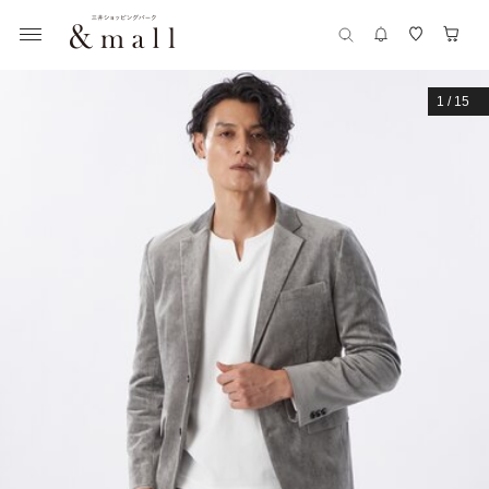
1
/
15