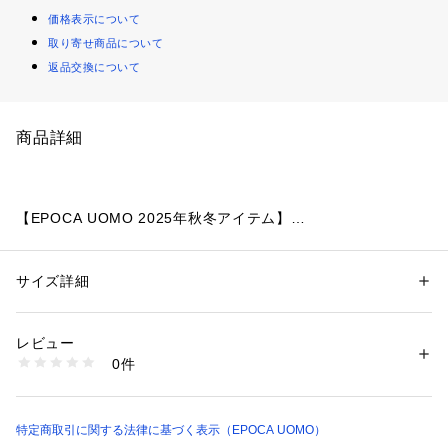
価格表示について
取り寄せ商品について
返品交換について
商品詳細
【EPOCA UOMO 2025年秋冬アイテム】
コンフォータブルな着用感のカジュアルシャツ
サイズ詳細
性別：
メンズ
【素材】
カテゴリー：
ファッション
 ＞ 
トップス
 ＞ 
シャツ・ブラウス
素材：綿65% ポリエステル35%
綿とポリエステルを使用することで適度なハリと柔らかさを兼
生産国：ベトナム製
レビュー
ね備え、コンフォータブルな着心地を実現。
商品番号：
2160500002794 
（モール）
0件
M1M34641-- （ショップ）
【デザイン】
国内の厳選素材を使用したカジュアルシャツ。ブライトポリエ
ステルを使用することで上品で高級感のある仕上がりに。
特定商取引に関する法律に基づく表示（EPOCA UOMO）