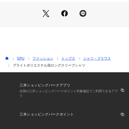
【コーディネート】
一枚着からセットアップのインナーまで幅広く対応。
※この商品はサンプルでの撮影を行っています。実際の商品と
イメージ、サイズ、品質表示、原産国等が異なる場合がござい
ます。
EPU
ファッション
トップス
シャツ・ブラウス
ブライトポリエステル混ロングスリーブシャツ
三井ショッピングパークアプリ
全国の三井ショッピングパークポイント対象施設でご利用できるアプ
リ
三井ショッピングパークポイント