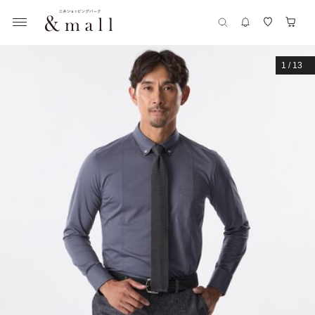
1
/
13