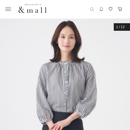
1
/
12