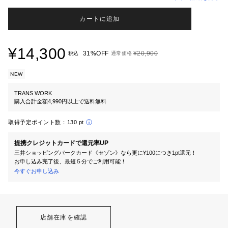
カートに追加
¥14,300
31%OFF
¥20,900
税込
通常価格
NEW
TRANS WORK
購入合計金額4,990円以上で送料無料
取得予定ポイント数：
130 pt
提携クレジットカードで還元率UP
三井ショッピングパークカード《セゾン》なら更に¥100につき1pt還元！
お申し込み完了後、最短５分でご利用可能！
今すぐお申し込み
店舗在庫を確認