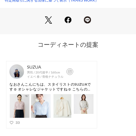
特定商取引に関する法律に基づく表示（TRANS WORK）
華やかさがあります。
【素材ポイント】
■オリジナルの綾織りストライプ素材
経糸に極細フィラメントブライト、緯糸にスパン糸とセルロー
ス糸を使用した綾織り素材で、生地自体はボーダー組織ながら
横使いにすることでストライプ柄として仕上げています。
■軽やかで透けにくい適度な薄さ
薄地でありながら透けすぎず、ソフトさと適度なハリ感を兼ね
備えた扱いやすい素材です。
アームホールには抗菌・消臭テープを附属しています。
【着用推奨シーズン】秋～春