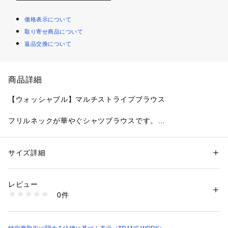
価格表示について
取り寄せ商品について
返品交換について
商品詳細
【ウォッシャブル】マルチストライプブラウス
フリルネックが華やぐシャツブラウスです。
【デザインポイント】
■首元のフリルデザインがアクセント
サイズ詳細
性別：
レディース
控えめなフリルをあしらったスタンドカラーで、上品さをプラ
カテゴリー：
ファッション
 ＞ 
トップス
 ＞ 
シャツ・ブラウス
素材：ポリエステル58% 再生繊維（セルロース）42%
スします。
生産国：中国製
レビュー
■さりげなく映えるマルチカラーストライプ
商品番号：
2160300003196 
（モール）
0件
メインカラーの両隣に鮮やかなアクセントカラーを加えた、上
U1M11733-- （ショップ）
品で華やかなマルチストライプデザインです。
■ジャケットインでも映える襟元デザイン
顔まわりを明るく見せ、通勤シーンやセレモニーにも活躍する