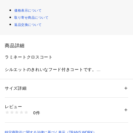
価格表示について
取り寄せ商品について
返品交換について
商品詳細
ラミネートクロスコート
シルエットのきれいなフード付きコートです。
裏地に薄くダウンを入れています。表地は防風機能のある素材
を使用しています。
裏側に薄いラミネートフィルムを貼ったタフタ素材です。適度
サイズ詳細
性別：
レディース
なハリがあって、アウターのフォルムを綺麗に出しています。
カテゴリー：
ファッション
 ＞ 
アウター
 ＞ 
その他アウター
素材：表地 ポリエステル100% 中わた 本体 ダウン90% フェザー10% 
アームホールには抗菌・消臭テープを附属しています。
（Ｇｒｅｅｎ　Ｄｏｗｎ） 前立て・フード口 ポリエステル100% 裏地 ナ
レビュー
【着用推奨シーズン】冬
イロン
0件
生産国：ベトナム製
商品番号：
2160300003095 
（モール）
U1A08660-- （ショップ）
特定商取引に関する法律に基づく表示（TRANS WORK）