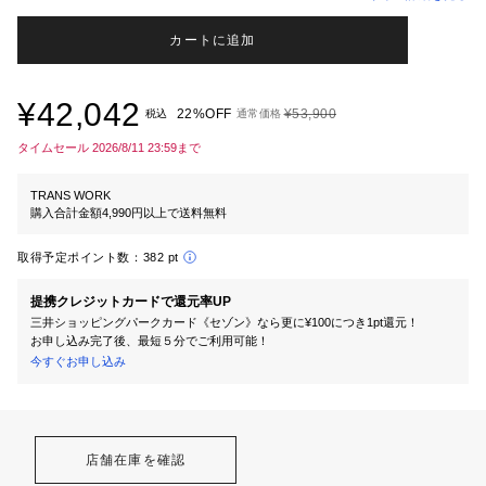
カートに追加
¥42,042
22%OFF
¥53,900
税込
通常価格
タイムセール 2026/8/11 23:59まで
TRANS WORK
購入合計金額4,990円以上で送料無料
取得予定ポイント数：
382 pt
提携クレジットカードで還元率UP
三井ショッピングパークカード《セゾン》なら更に¥100につき1pt還元！
お申し込み完了後、最短５分でご利用可能！
今すぐお申し込み
店舗在庫を確認