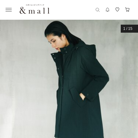
1
/
15