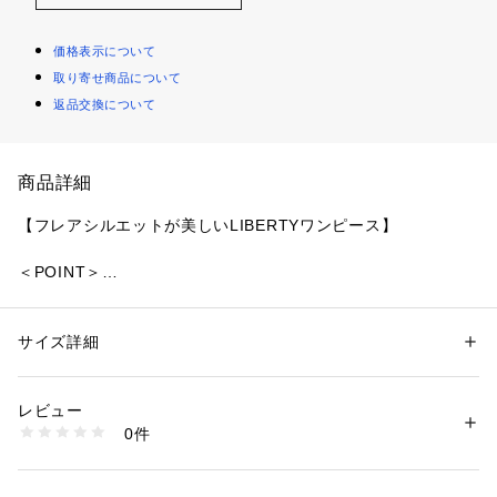
価格表示について
取り寄せ商品について
返品交換について
商品詳細
【フレアシルエットが美しいLIBERTYワンピース】
＜POINT＞
・LIBERTY（リバティ）「MEADOW MUSE（メドゥ・ミュー
ズ）」柄を使用したワンピース
・ドルマンスリーブがポイントの軽やかなデザイン
サイズ詳細
性別：
レディース
・スカート部分は切替えを入れ、フレアを2段にしたシルエッ
カテゴリー：
ファッション
 ＞ 
ワンピース・ドレス
 ＞ 
ワンピース
素材：ワンピース 綿100% アンダースカート ポリエステル64% 複合繊維
ト
（ポリエステル）36%
レビュー
生産国：中国製
0件
【デザイン】
商品番号：
2160200003857 
（モール）
V5J79766-- （ショップ）
ドルマンスリーブを採用した、軽やかな印象のワンピース。
スカート部分に切替えを入れ、フレアを2段にすることで、動