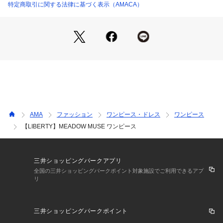
きのあるシルエットに仕上げています。
特定商取引に関する法律に基づく表示（AMACA）
一枚で着映えし、シルエットの美しさを楽しめるデザインで
す。
【素材】
柄…MEADOW MUSE（メドゥ・ミューズ）
スウィンギング・ロンドンのファッションミューズであり、映
画スターでもあったジーン・シュリンプトンが着ていた花柄の
衣装からインスピレーションを得た柄です。
ポピー、ヒマワリ、アガパンサス、アイリス、デイジー、スノ
ードロップ、チューリップ、ラベンダー、コスモスなど、植物
AMA
ファッション
ワンピース・ドレス
ワンピース
の数々が繊細なイラストで描かれています。
【LIBERTY】MEADOW MUSE ワンピース
LIBERTYタナローン素材を使用し、軽やかで柄の美しさが引き
立つ風合いです。
三井ショッピングパークアプリ
【スタッフコメント】
全国の三井ショッピングパークポイント対象施設でご利用できるアプ
リ
動きに合わせて表情が生まれるフレアシルエットが印象的なワ
ンピースです。
ドルマンスリーブと2段フレアの組み合わせで、軽やかさと存
三井ショッピングパークポイント
在感を両立しています。
一枚で装いが完成する主役アイテムです。