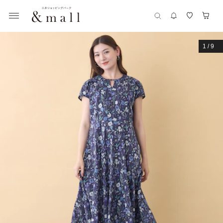
1
/
9