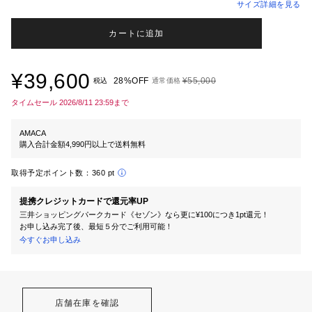
サイズ詳細を見る
カートに追加
¥39,600
28%OFF
¥55,000
税込
通常価格
タイムセール 2026/8/11 23:59まで
AMACA
購入合計金額4,990円以上で送料無料
取得予定ポイント数：
360 pt
提携クレジットカードで還元率UP
三井ショッピングパークカード《セゾン》なら更に¥100につき1pt還元！
お申し込み完了後、最短５分でご利用可能！
今すぐお申し込み
店舗在庫を確認