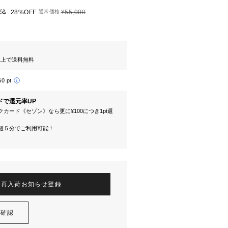
税込
28%OFF
通常価格
¥55,000
円以上で送料無料
60 pt
ドで還元率UP
カード《セゾン》なら更に¥100につき1pt還
短５分でご利用可能！
再入荷お知らせ登録
を確認