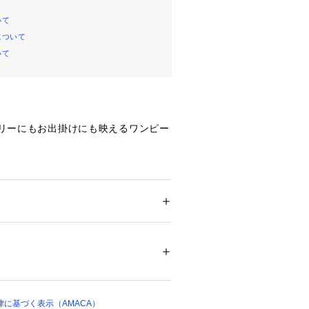
いて
について
いて
デイリーにもお出掛けにも映えるワンピー
シンプルなデザインに、スカート部分
ンにすることで、裾に向かって美しく
エットを表現しました。
ション
 ＞ 
ワンピース・ドレス
 ＞ 
ワンピース
ル100% アンダードレス ポリエステル64% 
ムシャーリングを施しており、袖をた
ル）36%
ていただけます。
ィテールがポイントのワンピースで
03839 
（モール）
ョップ）
に基づく表示（AMACA）