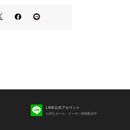
「ヴェネツィア」デザインを使用。
散歩したり、穏やかな水面をボートで
なひとときをイメージした柄です。
で手描きされたこの楽しい風景は、旅
ツィアの思い出からインスピレーショ
街の歴史的な建築、ロマンチックな
ドラを魅力的な花のビネットの中に描
テルのスパンローンを使用。柔らかく
す。
なのでシワになりにくく、扱いやすい
入れしていただきやすくなっておりま
プルでの撮影を行っています。
ージ、仕様が異なる場合がございま
LINE公式アカウント
お得なセール・クーポン情報配信中