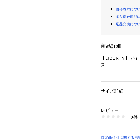
価格表示につ
取り寄せ商品
返品交換につ
商品詳細
【LIBERTY】
ス
【デザイン】
スタンドカラーの
をマーメイドライ
サイズ詳細
性別：
レディース
広がるフレアシル
カテゴリー：
ファッ
素材：本体 ポリエステ
袖口の内側にはゴ
複合繊維（ポリエステ
レビュー
くし上げて着用し
生産国：中国製
0件
程よいギャザーデ
商品番号：
21602000
V5J03725-- （シ
す。
【素材】
特定商取引に関する法律