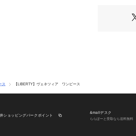
リバティの美しい
湾沿いをのんびり
巡ったりするよう
リバティスタジオ
行者が抱くヴェネ
ンを受けており、
橋、象徴的なゴン
いています。
素材にはポリエス
軽やかな素材感で
ポリエステル素材
のも魅力です。
ース
【LIBERTY】ヴェネツィア ワンピース
手洗い可能でお手
す。
※この商品はサン
実際の商品とイメ
&mallデスク
井ショッピングパークポイント
す。
ららぽーと受取なら送料無料