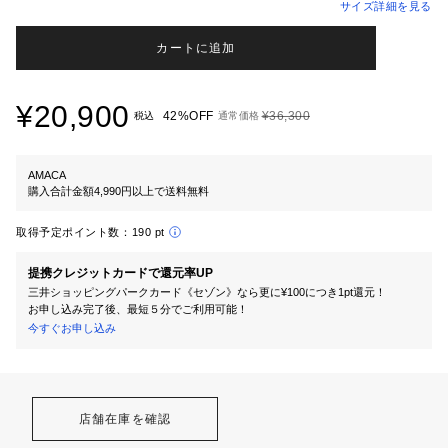
サイズ詳細を見る
カートに追加
¥20,900
42%OFF
¥36,300
税込
通常価格
AMACA
購入合計金額4,990円以上で送料無料
取得予定ポイント数：
190 pt
提携クレジットカードで還元率UP
三井ショッピングパークカード《セゾン》なら更に¥100につき1pt還元！
お申し込み完了後、最短５分でご利用可能！
今すぐお申し込み
店舗在庫を確認