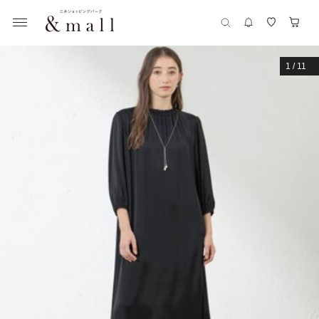
1
/
11