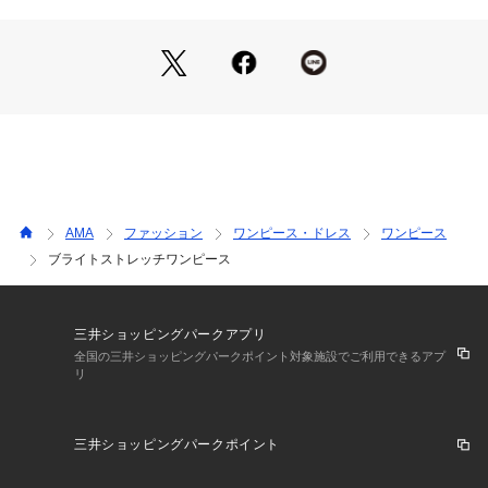
【素材】
定番のバックサテンジョーゼットを使用しています。ポリエス
テルなのでお手入れも楽で、ちょうど良い厚み感もあり、体の
線を拾いにくいのが特徴です。落ち感もあってとてもきれいな
素材です。
手洗い可能でお手入れしていただきやすいです。
AMA
ファッション
ワンピース・ドレス
ワンピース
ブライトストレッチワンピース
三井ショッピングパークアプリ
全国の三井ショッピングパークポイント対象施設でご利用できるアプ
リ
三井ショッピングパークポイント