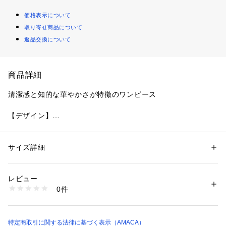
価格表示について
取り寄せ商品について
返品交換について
商品詳細
清潔感と知的な華やかさが特徴のワンピース
【デザイン】
衿ぐりに細ゴムでギャザーを寄せたオケージョンに使いやすい
無地ワンピースです。ジャケットを合わせた時に襟元に繊細な
フリルとギャザーが見えて、シンプル過ぎず知的な華やかさを
サイズ詳細
性別：
レディース
演出します。また、ウエストマークできるよう共地のベルトも
カテゴリー：
ファッション
 ＞ 
ワンピース・ドレス
 ＞ 
ワンピース
素材：ワンピース ポリエステル100% アンダースカート ポリエステル10
付いております。
0%
レビュー
シャークストレッチのジャケット（V5E04-605）とのコーディ
生産国：ベトナム製
0件
ネートもおすすめです。
商品番号：
2160200003670 
（モール）
V5J02604-- （ショップ）
カラー展開はベーシックカラーのブラックネイビーと、大人っ
ぽいベージュの２色展開です。
特定商取引に関する法律に基づく表示（AMACA）