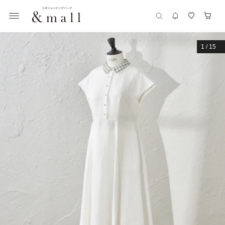
1
/
15