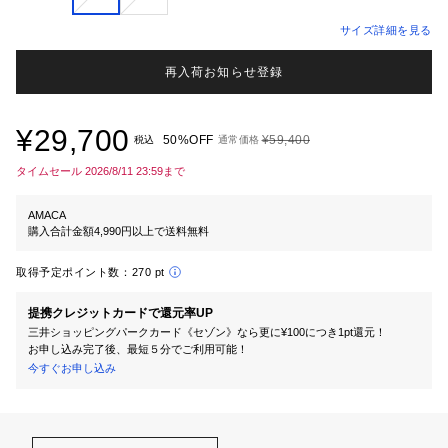
サイズ詳細を見る
再入荷お知らせ登録
¥29,700
50%OFF
¥59,400
税込
通常価格
タイムセール 2026/8/11 23:59まで
AMACA
購入合計金額4,990円以上で送料無料
取得予定ポイント数：
270 pt
提携クレジットカードで還元率UP
三井ショッピングパークカード《セゾン》なら更に¥100につき1pt還元！
お申し込み完了後、最短５分でご利用可能！
今すぐお申し込み