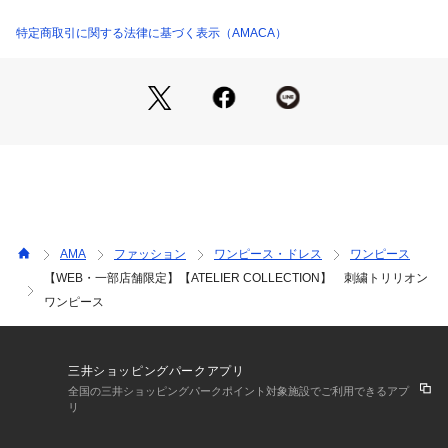
【素材特性】
特定商取引に関する法律に基づく表示（AMACA）
アマカ20周年を記念してリバティに作ってもらった柄、Ribbo
n medallionをモチーフに刺繍を施した素材を作りました。本
体の素材は経糸にトリアセテート、経糸に再生繊維と、リネン
を打ち込んだ平織素材です。トリアセテートの上品な光沢感と
落ち感、リネンのナチュラルな風合いが共存した美しい素材で
す。
【ATELIER COLLECTION】（アトリエコレクション）
AMACAのブランドアイデンティティの1つである、アルチザン
ワーク（＝職人技）を凝縮させたカプセルコレクション。
AMA
ファッション
ワンピース・ドレス
ワンピース
随所に独創性、こだわり、そして遊びが加わったアイテムの
【WEB・一部店舗限定】【ATELIER COLLECTION】 刺繍トリリオン
数々で大人の女性のおしゃれ心をくすぐります。
ワンピース
デザイン、シルエット、素材、ディテール、縫製仕様など豊富
な経験と熟練した技術を持った多くのアルチザン（職人）の手
を経て創られていく、AMACAが追い求めるエクセレンスをお
楽しみください。
三井ショッピングパークアプリ
全国の三井ショッピングパークポイント対象施設でご利用できるアプ
こちらの商品は一部店舗とオンラインストア限定商品です。
リ