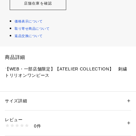
店舗在庫を確認
価格表示について
取り寄せ商品について
返品交換について
商品詳細
【WEB・一部店舗限定】【ATELIER COLLECTION】　刺繍
トリリオンワンピース
【デザイン】
アマカ２０周年を記念して作られたオリジナルプリント、リバ
ティのRibbon medallionをモチーフに刺繍生地を襟に使用した
サイズ詳細
性別：
レディース
ワンピースです。ウエストで切り替えがあるので、ウエスト位
カテゴリー：
ファッション
 ＞ 
ワンピース・ドレス
 ＞ 
ワンピース
素材：表地 本体 トリアセテート52% 麻31% 再生繊維（セルロース）1
置が高めに見えるのもうれしいポイント。ボディの素材はトリ
7% 別布 ポリエステル100% 裏地 上部 ポリエステル 下部 ポリエステル 
レビュー
アセ混の落ち着いた光沢感のある素材を使用しており、フロン
複合繊維（ポリエステル）
0件
トにはビジュー釦をつけ、アマカにしかないノーブルな夏のワ
生産国：日本製
商品番号：
2160200003582 
（モール）
ンピースに仕上がりました。
V5J70557-- （ショップ）