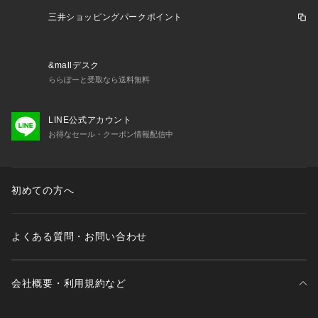
アトリエコレクション第８弾は、２０周年を記念してリバティ
にオリジナル作成してもらった柄、「Ribbon Medallion」を、
三井ショッピングパークポイント
MIZOROGIレースさんでオリジナル刺繍してもらったファブリ
ックにフォーカスしたコレクション。
生地と刺繍糸の組み合わせや色にこだわり、１点１点丁寧に仕
&mallデスク
立てました。きれいに並んだ今回の「Ribbon Medallion」の刺
ららぽーと受取なら送料無料
繍は難易度が高く、まさにアルチザンワークそのもの。
LINE公式アカウント
お得なセール・クーポン情報配信中
初めての方へ
よくある質問・お問い合わせ
会社概要・利用規約など