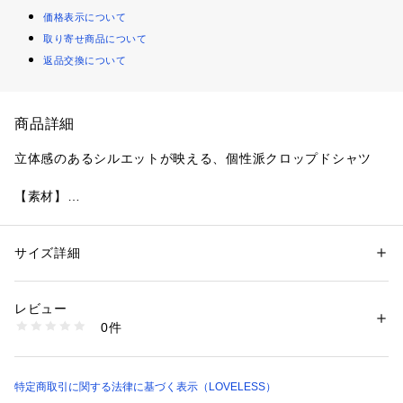
価格表示について
取り寄せ商品について
返品交換について
商品詳細
立体感のあるシルエットが映える、個性派クロップドシャツ
【素材】
シャンブレー染めによる奥行きのある表情が特徴のタフタ素
材。
その素材にヴィンテージ加工を施し、程よいシワが加わること
サイズ詳細
性別：
レディース
でこなれた表情の素材に仕上がりました。
カテゴリー：
ファッション
 ＞ 
トップス
 ＞ 
シャツ・ブラウス
素材：ポリエステル100%
生産国：中国製
レビュー
【シルエット/デザイン】
商品番号：
2160000009669 
（モール）
0件
ショート丈×ワイドスリーブのボクシーなシルエットに、前衿
62M21621-- （ショップ）
ぐりから放射状に広がるタックで立体感を演出。
スタンドカラーがシャープさを添え、ヴィンテージライクな歪
な釦がさりげないアクセントに。
特定商取引に関する法律に基づく表示（LOVELESS）