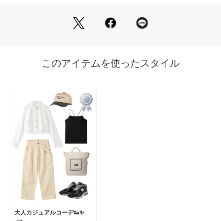
裾はゴム仕様で程よくコンパクトにまとまり、羽織りとしても
活躍。
ディテールと機能性を両立した、ひとクセ効いた一枚です。
【スタイリング/その他】
ショート丈×ワイドスリーブの軽やかなクロップドシャツは、
裾ゴムでコンパクトにまとまり羽織りにも最適。
晩夏はタンクトップやTシャツにさらっと合わせ、秋はレース
トップスとのレイヤードスタイルがおすすめです。
【お手入れ方法】
こちらの商品は、手洗いでのお洗濯が可能です。
━━━━━━━━━━━━━━━━━━━━━━━━━━
お買い物をお楽しみ頂くために
<商品のお気に入り登録>
完売カラーの再入荷通知など、お得な情報をお届けします。
<注意事項>
この商品はサンプルでの撮影を行っています。
実際の商品とイメージが異なる場合がございます。