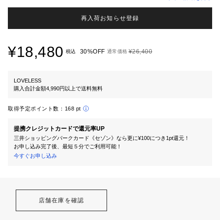
再入荷お知らせ登録
¥18,480
30%OFF
¥26,400
税込
通常価格
LOVELESS
購入合計金額4,990円以上で送料無料
取得予定ポイント数：
168 pt
提携クレジットカードで還元率UP
三井ショッピングパークカード《セゾン》なら更に¥100につき1pt還元！
お申し込み完了後、最短５分でご利用可能！
今すぐお申し込み
店舗在庫を確認