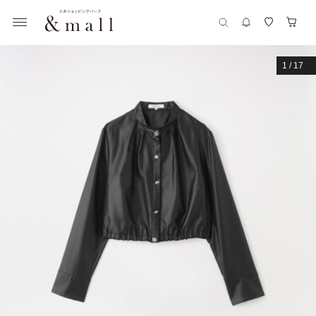
1
/
17