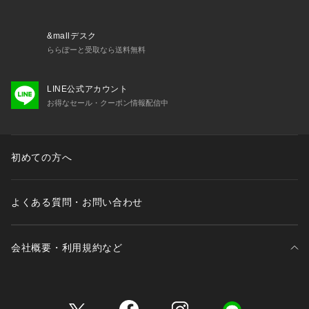
━━━━━━━━━━━━━━━━━━━━━━━━━━
お買い物をお楽しみ頂くために
&mallデスク
<商品のお気に入り登録>
ららぽーと受取なら送料無料
完売カラーの再入荷通知など、お得な情報をお届けします。
LINE公式アカウント
<注意事項>
お得なセール・クーポン情報配信中
この商品はサンプルでの撮影を行っています。
実際の商品とイメージが異なる場合がございます。
撮影環境により、光の当たり具合で色味が違って見える場合が
あります。あらかじめご了承下さい。
初めての方へ
よくある質問・お問い合わせ
会社概要・利用規約など
三井不動産が展開する商業施設一覧