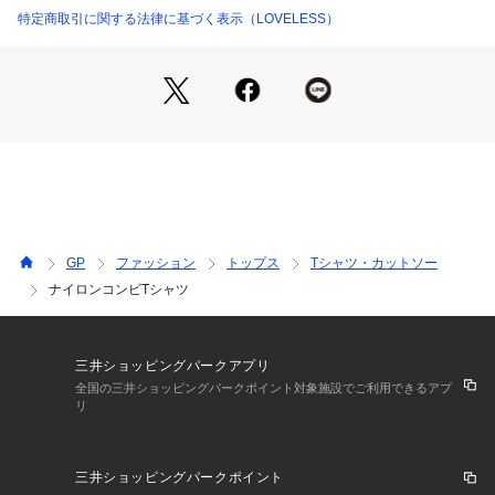
一見シンプルに見えるTシャツですが、天竺素材とナイロン素
特定商取引に関する法律に基づく表示（LOVELESS）
材をドッキングさせることで、ちょっとしたデザインのアクセ
ントとなり、他のTシャツとは一線を画しています。ナイロン
素材が施された部分が視覚的なポイントになり、着るだけで洗
練されたスタイルが完成します。
やや高めに仕立てられたネックラインは首まわりにしっかりと
フィットします。
裾部分にはアジャスターコードが搭載されており絞ることでシ
ルエットを調整でき一段と個性的でスタイリッシュになりま
す。
アジャスターコードの持ち手やストッパーにシルバーを使用し
GP
ファッション
トップス
Tシャツ・カットソー
ているのがデザインのアクセントになっています。
ナイロンコンビTシャツ
【スタイリング/その他】
デニムと合わせたカジュアルスタイルはもちろん、同素材のナ
イロンタックイージー(品番:61R02574)と合わせたセットアッ
三井ショッピングパークアプリ
プスタイルもおすすめです。
全国の三井ショッピングパークポイント対象施設でご利用できるアプ
リ
【お手入れ方法】
こちらの商品は、おしゃれ着洗いでのお洗濯が可能です。
三井ショッピングパークポイント