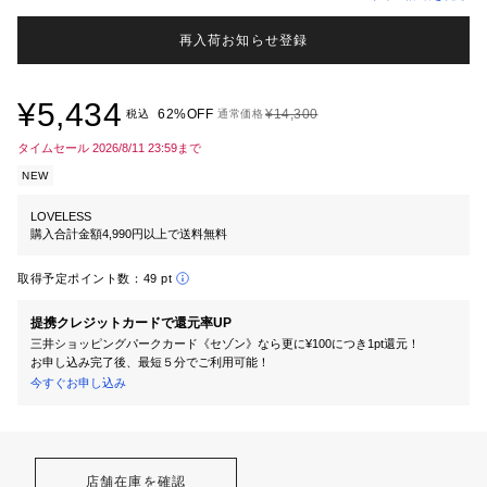
再入荷お知らせ登録
¥5,434
62%OFF
¥14,300
税込
通常価格
タイムセール 2026/8/11 23:59まで
NEW
LOVELESS
購入合計金額4,990円以上で送料無料
取得予定ポイント数：
49 pt
提携クレジットカードで還元率UP
三井ショッピングパークカード《セゾン》なら更に¥100につき1pt還元！
お申し込み完了後、最短５分でご利用可能！
今すぐお申し込み
店舗在庫を確認