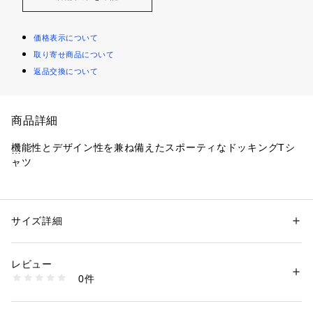
価格表示について
取り寄せ商品について
返品交換について
商品詳細
機能性とデザイン性を兼ね備えたスポーティなドッキングTシ
ャツ
【素材】
綿の部分には、7.1オンスのドライタッチな質感のオープンエ
ンド糸(空気の力を使って繊維を撚り合わせる紡績方法で作ら
サイズ詳細
性別：
メンズ
れる糸)を高密度に編みこんだ無骨でシャリ感のある素材を使
カテゴリー：
ファッション
 ＞ 
トップス
 ＞ 
Tシャツ・カットソー
素材：本体 綿100% 別布 ナイロン94% ポリウレタン6%
用。
生産国：本体　中国製
レビュー
コンビ部分には、薄手で軽いナイロン素材を使用しています。
別布　日本製
0件
商品番号：
2160000009652 
（モール）
61P02571-- （ショップ）
【シルエット/デザイン】
ゆったりとしたオーバーなシルエット。