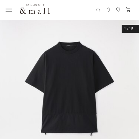
1
/
15